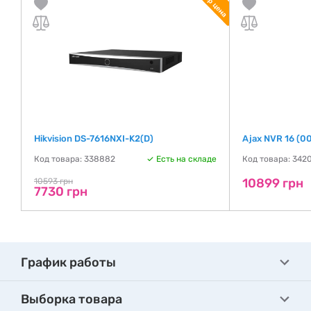
Hikvision DS-7616NXI-K2(D)
Ajax NVR 16 (0
де
Код товара: 338882
Есть на складе
Код товара: 342
10899 грн
10593 грн
7730 грн
График работы
Выборка товара