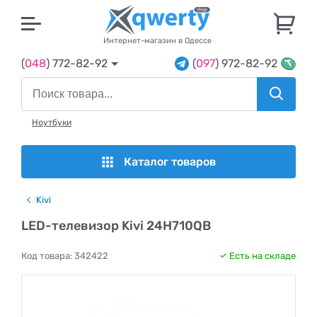
U
Интернет-магазин в Одессе
(
048
) 772-82-92
(
097
) 972-82-92
Ноутбуки
Каталог товаров
Kivi
LED-телевизор Kivi 24H710QB
Код товара:
342422
Есть на складе