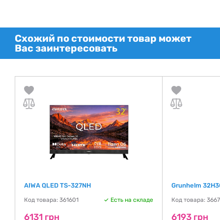
Схожий по стоимости товар может
Вас заинтересовать
AIWA QLED TS-327NH
Grunhelm 32H3
де
Код товара: 361601
Есть на складе
Код товара: 366
6131 грн
6193 грн