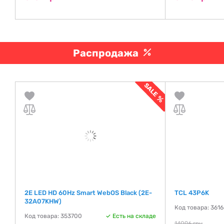
Распродажа
2E LED HD 60Hz Smart WebOS Black (2E-
TCL 43P6K
32A07KHW)
де
Код товара: 361
Код товара: 353700
Есть на складе
14096 грн