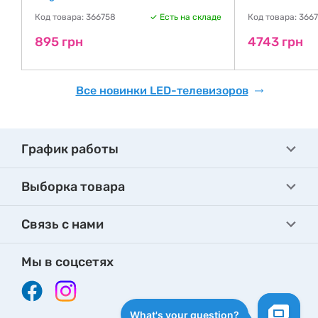
де
Код товара: 366758
Есть на складе
Код товара: 366
895 грн
4743 грн
Все новинки LED-телевизоров
График работы
Выборка товара
Связь с нами
Мы в соцсетях