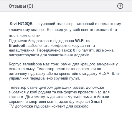
Отзывы (0)
Kivi H710QB
— сучасний телевізор, виконаний в елегантному
класичному кольорі. Він поєднує у собі новітні технології та
якісні компоненти.
Підтримка бездротового під'єднання
Wi-Fi та
Bluetooth
забезпечать комфортне керування та
налаштування. Передбачено також 8 Гб пам'яті, які можна
використовувати для завантаження додатків.
Корпус телевізора має тонкі рамки для кращого занурення у
сюжет фільму. Телевізор легко встановлюється на
витончену підставку або на кронштейн стандарту VESA. Для
управління передбачено зручний пульт.
Телевізор стане центром домашніх розваг, допоможе
зібратися у колі родини та комфортно провести час для
кожного. Діти зможуть дивитися мультфільми, а батьки -
серіали чи спортивні матчі, адже функціонал
Smart
TV
допоможе підібрати контент для кожного.