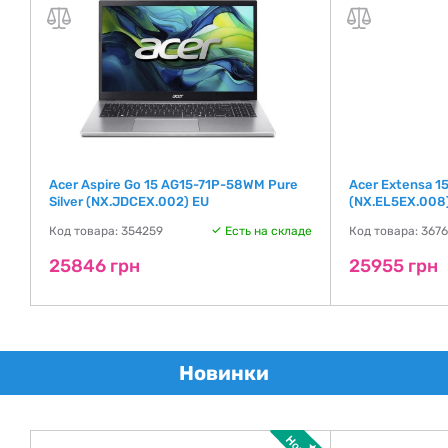
Acer Aspire Go 15 AG15-71P-58WM Pure
Acer Extensa 1
Silver (NX.JDCEX.002) EU
(NX.EL5EX.008)
де
Код товара: 354259
Есть на складе
Код товара: 367
25846 грн
25955 грн
Новинки