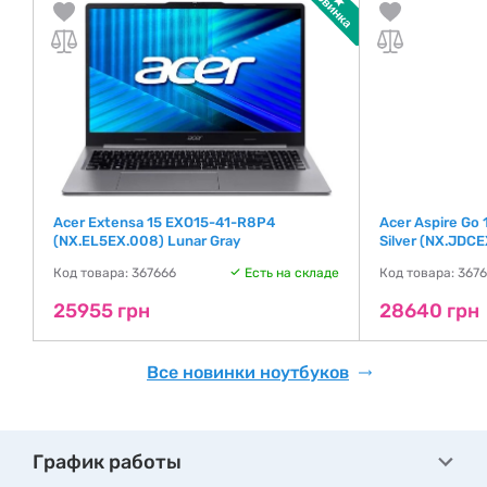
EU
Acer Extensa 15 EXO15-41-R8P4
Acer Aspire Go
(NX.EL5EX.008) Lunar Gray
Silver (NX.JDCE
де
Код товара: 367666
Есть на складе
Код товара: 367
25955 грн
28640 грн
Все новинки ноутбуков
График работы