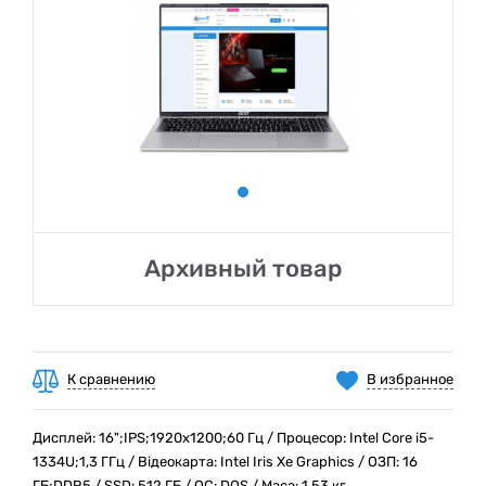
Архивный товар
К сравнению
В избранное
Дисплей: 16";IPS;1920x1200;60 Гц / Процесор: Intel Core i5-
1334U;1,3 ГГц / Відеокарта: Intel Iris Xe Graphics / ОЗП: 16
ГБ;DDR5 / SSD: 512 ГБ / ОС: DOS / Маса: 1,53 кг