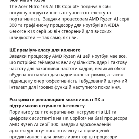
Acer Nitro V 16S AI
The Acer Nitro 16S AI ПК Copilot+ поєднує в собі
потужну продуктивність штучного інтелекту та
портативність. Завдяки процесорам AMD Ryzen AI серії
300 та графічному процесору для ноутбуків NVIDIA
GeForce RTX серії 50 він створений для високих
швидкостей — так само, як і ви.
ШІ преміум-класу для кожного
Завдяки процесору AMD Ryzen AI цей ноутбук має все,
що потрібно геймерам: велику кількість ядер і тактову
частоту для захопливої частоти кадрів, великий обсяг
вбудованої пам'яті для наднизької затримки, а також
підвищену енергоефективність і вбудований штучний
інтелект для ігрових функцій наступного покоління.
Розкрийте революційні можливості ПК з
підтримкою штучного інтелекту
Пориньте у світ генеративних інструментів ШІ та
цифрових асистентів на ПК Copilot+ на базі процесора
AMD Ryzen AI серії 300. Завдяки вдосконаленій
архітектурі штучного інтелекту та підвищеній
продуктивності для вимогливих ігор ці процесори