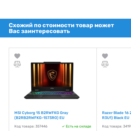
Схожий по стоимости товар может
Вас заинтересовать
MSI Cyborg 15 B2RWFKG Gray
Razer Blade 1
(B2RB2RWFKG-1573RO) EU
R3U1) Black EU
де
Код товара: 357446
Есть на складе
Код товара: 341