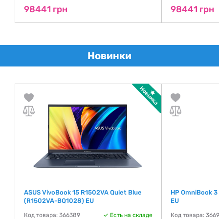
98441 грн
98441 грн
Новинки
ASUS VivoBook 15 R1502VA Quiet Blue
HP OmniBook 3
(R1502VA-BQ1028) EU
EU
де
Код товара: 366389
Есть на складе
Код товара: 366