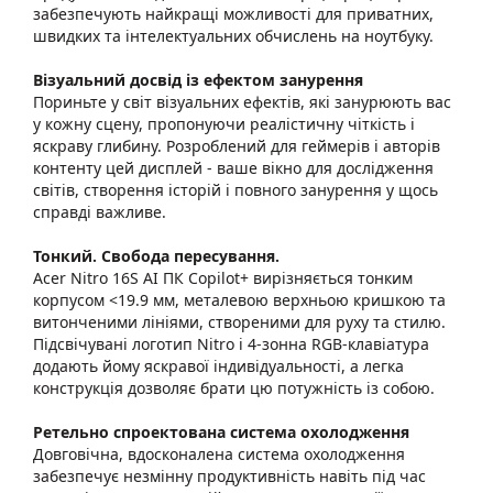
забезпечують найкращі можливості для приватних,
швидких та інтелектуальних обчислень на ноутбуку.
Візуальний досвід із ефектом занурення
Пориньте у світ візуальних ефектів, які занурюють вас
у кожну сцену, пропонуючи реалістичну чіткість і
яскраву глибину. Розроблений для геймерів і авторів
контенту цей дисплей - ваше вікно для дослідження
світів, створення історій і повного занурення у щось
справді важливе.
Тонкий. Свобода пересування.
Acer Nitro 16S AI ПК Copilot+ вирізняється тонким
корпусом <19.9 мм, металевою верхньою кришкою та
витонченими лініями, створеними для руху та стилю.
Підсвічувані логотип Nitro і 4-зонна RGB-клавіатура
додають йому яскравої індивідуальності, а легка
конструкція дозволяє брати цю потужність із собою.
Ретельно спроектована система охолодження
Довговічна, вдосконалена система охолодження
забезпечує незмінну продуктивність навіть під час