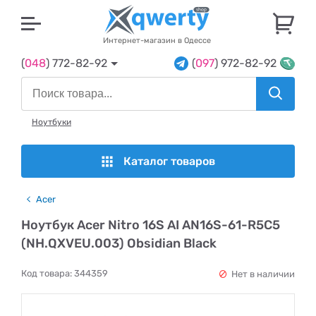
U
Интернет-магазин в Одессе
(
048
) 772-82-92
(
097
) 972-82-92
Ноутбуки
Каталог товаров
Acer
Ноутбук Acer Nitro 16S AI AN16S-61-R5C5
(NH.QXVEU.003) Obsidian Black
Код товара:
344359
Нет в наличии