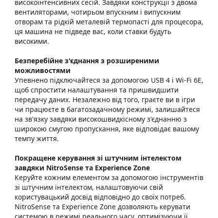
високоінтенсивних сесій. Завдяки конструкції з двома
вентиляторами, чотирьом впускним і випускним
отворам та рідкій металевій термопасті для процесора,
ця машина не підведе вас, коли ставки будуть
високими.
Безперебійне з'єднання з розширеними
можливостями
Упевнено підключайтеся за допомогою USB 4 і Wi-Fi 6E,
щоб спростити налаштування та пришвидшити
передачу даних. Незалежно від того, граєте ви в ігри
чи працюєте в багатозадачному режимі, залишайтеся
на зв'язку завдяки високошвидкісному з'єднанню з
широкою смугою пропускання, яке відповідає вашому
темпу життя.
Покращене керування зі штучним інтелектом
завдяки NitroSense та Experience Zone
Керуйте кожним елементом за допомогою інструментів
зі штучним інтелектом, налаштовуючи свій
користувацький досвід відповідно до своїх потреб.
NitroSense та Experience Zone дозволяють керувати
системою в режимі реального часу, оптимізуючи її