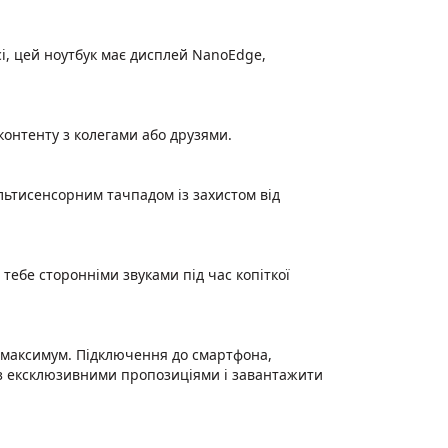
і, цей ноутбук має дисплей NanoEdge,
 контенту з колегами або друзями.
льтисенсорним тачпадом із захистом від
 тебе сторонніми звуками під час копіткої
а максимум. Підключення до смартфона,
я з ексклюзивними пропозиціями і завантажити