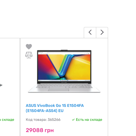
ASUS VivoBook Go 15 E1504FA
HP 17-cn33
(E1504FA-AS54) EU
Код товара:
а складе
Код товара: 365266
Есть на складе
29088 г
29088 грн