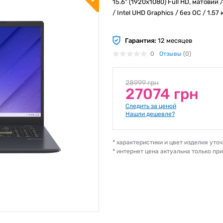
15.6" (1920x1080) Full HD, матовий / 
/ Intel UHD Graphics / без ОС / 1.57 
Гарантия:
12 месяцев
0
Отзывы
(0)
28999 грн
27074 грн
Следить за ценой
Нашли дешевле?
* характеристики и цвет изделия ут
* интернет цена актуальна только пр