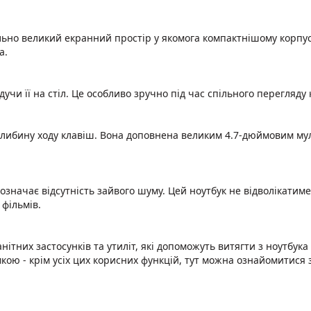
ьно великий екранний простір у якомога компактнішому корпус
а.
чи її на стіл. Це особливо зручно під час спільного перегляду
глибину ходу клавіш. Вона доповнена великим 4.7-дюймовим му
означає відсутність зайвого шуму. Цей ноутбук не відволікатиме
 фільмів.
ітних застосунків та утиліт, які допоможуть витягти з ноутбук
имкою - крім усіх цих корисних функцій, тут можна ознайомитис