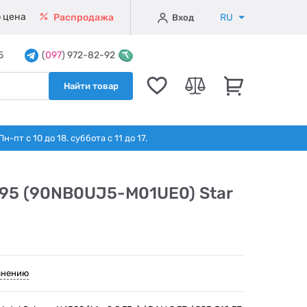
 цена
RU
Распродажа
Вход
5
(
097
) 972-82-92
Найти товар
т с 10 до 18. суббота с 11 до 17.
195 (90NB0UJ5-M01UE0) Star
внению