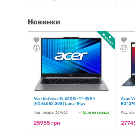
Новинки
AV_V11)
Acer Extensa 15 EXO15-41-R8P4
Asus V
(NX.EL5EX.008) Lunar Gray
BQ4279
ть на складе
Код товара: 367666
Есть на складе
Код тов
25955 грн
2774