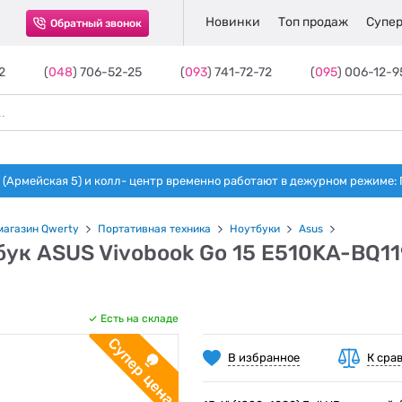
Новинки
Топ продаж
Супер
Обратный звонок
2
(
048
) 706-52-25
(
093
) 741-72-72
(
095
) 006-12-9
(Армейская 5) и колл- центр временно работают в дежурном режиме: Пн-п
магазин Qwerty
Портативная техника
Ноутбуки
Asus
бук ASUS Vivobook Go 15 E510KA-BQ1
Есть на складе
В избранное
К сра