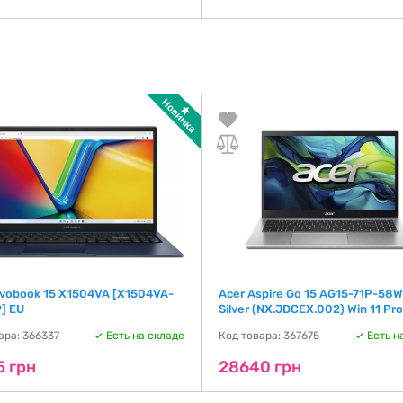
ivobook 15 X1504VA [X1504VA-
Acer Aspire Go 15 AG15-71P-58
] EU
Silver (NX.JDCEX.002) Win 11 Pro
ара: 366337
Есть на складе
Код товара: 367675
Есть н
5 грн
28640 грн