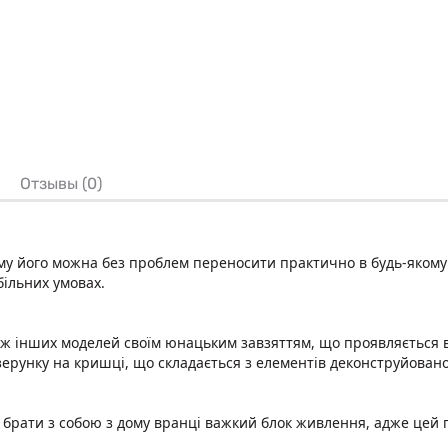
Отзывы (0)
тому його можна без проблем переносити практично в будь-якому
більних умовах.
між інших моделей своїм юнацьким завзяттям, що проявляється в
зерунку на кришці, що складається з елементів деконструйован
во брати з собою з дому вранці важкий блок живлення, адже цей