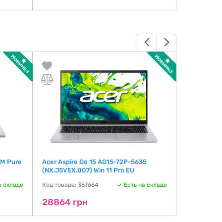
WM Pure
Acer Aspire Go 15 AG15-72P-5635
Acer Exten
(NX.JSVEX.007) Win 11 Pro EU
(NX.EL5EX.
а складе
Код товара: 367664
Есть на складе
Код товара:
28864 грн
29088 г