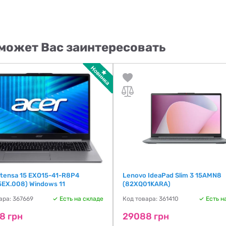
может Вас заинтересовать
xtensa 15 EXO15-41-R8P4
Lenovo IdeaPad Slim 3 15AMN8
5EX.008) Windows 11
(82XQ01KARA)
ара: 367669
Есть на складе
Код товара: 361410
Есть н
8 грн
29088 грн