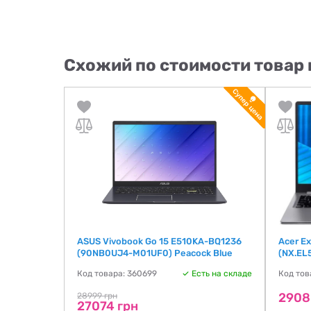
Схожий по стоимости товар 
 Platinum
ASUS Vivobook Go 15 E510KA-BQ1236
Acer E
(90NB0UJ4-M01UF0) Peacock Blue
(NX.EL
ть на складе
Код товара: 360699
Есть на складе
Код тов
2908
28999 грн
27074 грн