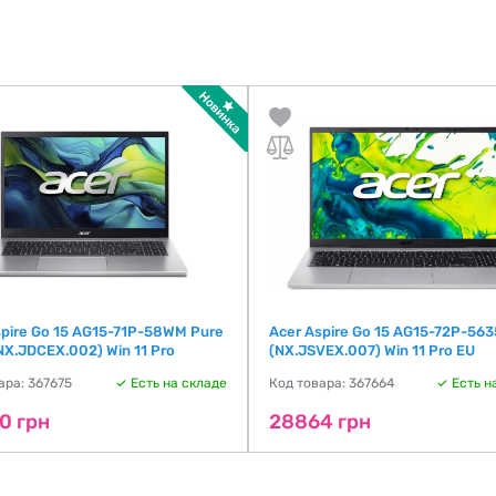
spire Go 15 AG15-71P-58WM Pure
Acer Aspire Go 15 AG15-72P-563
(NX.JDCEX.002) Win 11 Pro
(NX.JSVEX.007) Win 11 Pro EU
ара: 367675
Есть на складе
Код товара: 367664
Есть н
0 грн
28864 грн