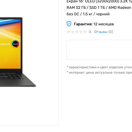
Екран 16" OLED (3200x2000) 3.2K 12
RAM 32 ГБ / SSD 1 ТБ / AMD Radeon 7
без ОС / 1.5 кг / чорний
Гарантия:
12 месяцев
0
Отзывы
(0)
* характеристики и цвет изделия ут
* интернет цена актуальна только пр