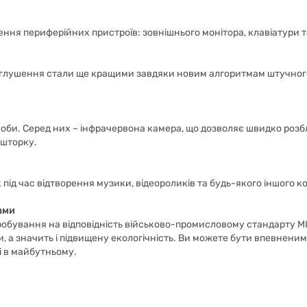
ення периферійних пристроїв: зовнішнього монітора, клавіатури та
аглушення стали ще кращими завдяки новим алгоритмам штучного 
асоби. Серед них – інфрачервона камера, що дозволяє швидко роз
 шторку.
під час відтворення музики, відеороликів та будь-якого іншого к
ами
бування на відповідність військово-промисловому стандарту MIL-
, а значить і підвищену екологічність. Ви можете бути впевненим
і в майбутньому.