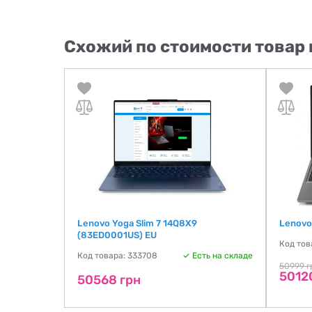
Схожий по стоимости товар 
 (C9RS9EA)
Lenovo Yoga Slim 7 14Q8X9
Lenovo
(83ED0001US) EU
ть на складе
Код тов
Код товара: 333708
Есть на складе
50999 г
5012
50568 грн