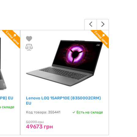
PB) EU
Lenovo LOQ 15ARP10E (83S0002CRM)
Alienware 
EU
(AC16250_
а складе
Код товара: 355441
Есть на складе
Код товара:
50999 грн
50999 грн
49673 грн
50120 г