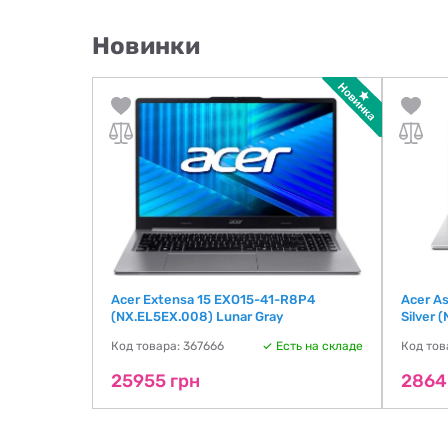
Новинки
026)
Acer Extensa 15 EXO15-41-R8P4
Acer A
(NX.EL5EX.008) Lunar Gray
Silver 
ть на складе
Код товара: 367666
Есть на складе
Код тов
25955 грн
2864