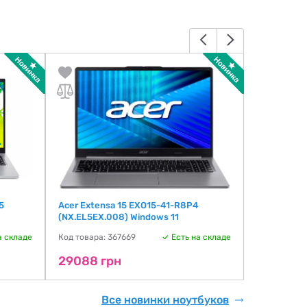
5
Acer Extensa 15 EXO15-41-R8P4
ASUS VivoB
(NX.EL5EX.008) Windows 11
(R1502VA-
а складе
Код товара: 367669
Есть на складе
Код товара:
29088 грн
33578 г
Все новинки ноутбуков