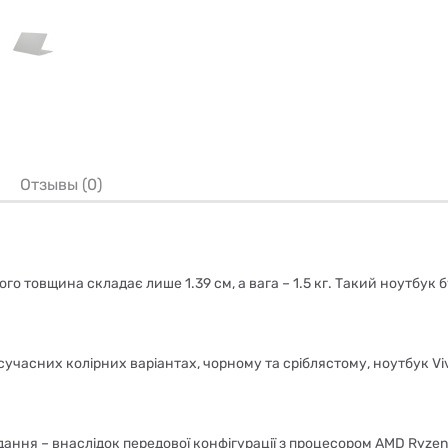
Отзывы (0)
його товщина складає лише 1.39 см, а вага – 1.5 кг. Такий ноутбу
учасних колірних варіантах, чорному та сріблястому, ноутбук V
вдання – внаслідок передової конфігурації з процесором AMD Ryze