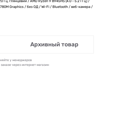
0 Гц, глянцевий / AMD Ryzen 9 8945HS (4.0 - 5.2 ГГц) /
80M Graphics / без ОД / Wi-Fi / Bluetooth / веб-камера /
Архивный товар
очняйте у менеджеров
и заказе через интернет магазин