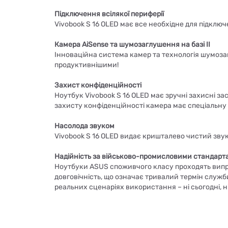
Підключення всілякої периферії
Vivobook S 16 OLED має все необхідне для підключ
Камера AiSense та шумозаглушення на базі II
Інноваційна система камер та технологія шумоз
продуктивнішими!
Захист конфіденційності
Ноутбук Vivobook S 16 OLED має зручні захисні з
захисту конфіденційності камера має спеціальну
Насолода звуком
Vivobook S 16 OLED видає кришталево чистий звук 
Надійність за військово-промисловими стандарт
Ноутбуки ASUS споживчого класу проходять випро
довговічність, що означає тривалий термін служби
реальних сценаріях використання – ні сьогодні, н