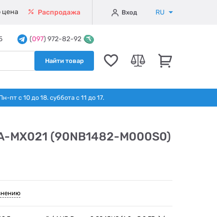
 цена
RU
Распродажа
Вход
5
(
097
) 972-82-92
Найти товар
т с 10 до 18. суббота с 11 до 17.
UA-MX021 (90NB1482-M000S0)
внению