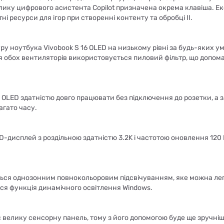
лику цифрового асистента Copilot призначена окрема клавіша. Е
ресурси для ігор при створенні контенту та обробці II.
у ноутбука Vivobook S 16 OLED на низькому рівні за будь-яких у
я обох вентиляторів використовується пиловий фільтр, що допом
6 OLED здатністю довго працювати без підключення до розетки, а 
агато часу.
-дисплей з роздільною здатністю 3.2K і частотою оновлення 120 
ться однозонним повнокольоровим підсвічуванням, яке можна лег
ься функція динамічного освітлення Windows.
є велику сенсорну панель, тому з його допомогою буде ще зручні