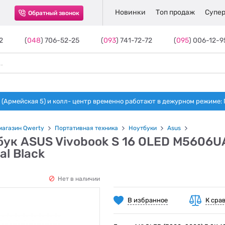
Новинки
Топ продаж
Супер
Обратный звонок
2
(
048
) 706-52-25
(
093
) 741-72-72
(
095
) 006-12-9
(Армейская 5) и колл- центр временно работают в дежурном режиме: Пн-п
магазин Qwerty
Портативная техника
Ноутбуки
Asus
бук ASUS Vivobook S 16 OLED M5606
al Black
Нет в наличии
В избранное
К сра