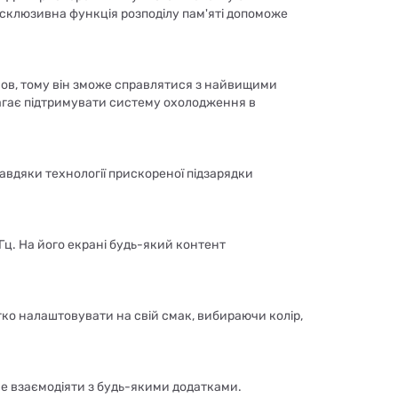
ксклюзивна функція розподілу пам'яті допоможе
мов, тому він зможе справлятися з найвищими
агає підтримувати систему охолодження в
завдяки технології прискореної підзарядки
Гц. На його екрані будь-який контент
ко налаштовувати на свій смак, вибираючи колір,
ше взаємодіяти з будь-якими додатками.