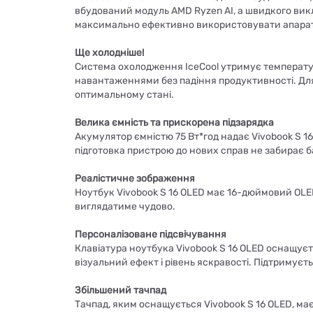
вбудований модуль AMD Ryzen AI, а швидкого вик
максимально ефективно використовувати апаратні 
Ще холодніше!
Система охолодження IceCool утримує температур
навантаженнями без падіння продуктивності. Дл
оптимальному стані.
Велика ємність та прискорена підзарядка
Акумулятор ємністю 75 Вт*год надає Vivobook S 1
підготовка пристрою до нових справ не забирає б
Реалістичне зображення
Ноутбук Vivobook S 16 OLED має 16-дюймовий OLED
виглядатиме чудово.
Персоналізоване підсвічування
Клавіатура ноутбука Vivobook S 16 OLED оснащує
візуальний ефект і рівень яскравості. Підтримуєт
Збільшений тачпад
Тачпад, яким оснащується Vivobook S 16 OLED, ма