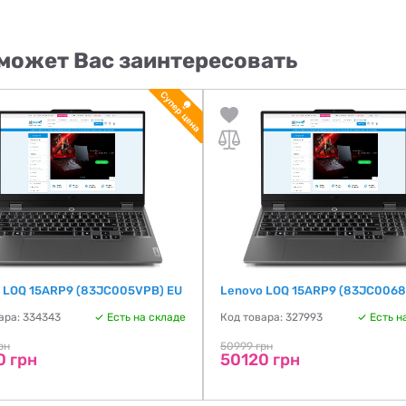
может Вас заинтересовать
 LOQ 15ARP9 (83JC005VPB) EU
Lenovo LOQ 15ARP9 (83JC0068
ара: 334343
Есть на складе
Код товара: 327993
Есть н
рн
50999 грн
0 грн
50120 грн