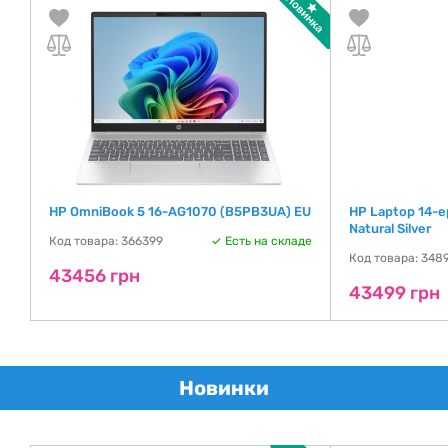
HP OmniBook 5 16-AG1070 (B5PB3UA) EU
HP Laptop 14-
Natural Silver
де
Код товара: 366399
Есть на складе
Код товара: 348
43456 грн
43499 грн
Новинки