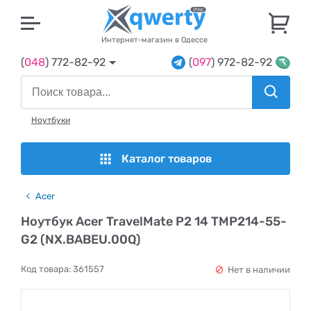
U
Интернет-магазин в Одессе
(
048
) 772-82-92
(
097
) 972-82-92
Ноутбуки
Каталог товаров
Acer
Ноутбук Acer TravelMate P2 14 TMP214-55-
G2 (NX.BABEU.00Q)
Код товара:
361557
Нет в наличии