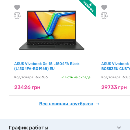
EU
ASUS Vivobook Go 15 L1504FA Black
ASUS Vivobook
(L1504FA-BQ1968) EU
BQ353EU CUST
де
Код товара: 366386
Есть на складе
Код товара: 368
23426 грн
29733 грн
Все новинки ноутбуков
График работы