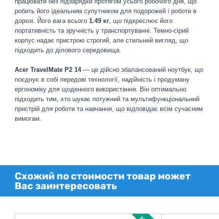
працювати без підзарядки протягом усього робочого дня, що
робить його ідеальним супутником для подорожей і роботи в
дорозі. Його вага всього
1.49 кг
, що підкреслює його
портативність та зручність у транспортуванні. Темно-сірий
корпус надає пристрою строгий, але стильний вигляд, що
підходить до ділового середовища.
Acer TravelMate P2 14
— це дійсно збалансований ноутбук, що
поєднує в собі передові технології, надійність і продуману
ергономіку для щоденного використання. Він оптимально
підходить тим, хто шукає потужний та мультифункціональний
пристрій для роботи та навчання, що відповідає всім сучасним
вимогам.
Схожий по стоимости товар может
Вас заинтересовать