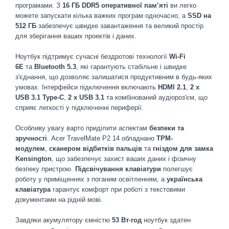
програмами. З
16 ГБ DDR5 оперативної пам’яті
ви легко
можете запускати кілька важких програм одночасно, а
SSD на
512 ГБ
забезпечує швидке завантаження та великий простір
для зберігання ваших проектів і даних.
Ноутбук підтримує сучасні бездротові технології
Wi-Fi
6E
та
Bluetooth 5.3
, які гарантують стабільне і швидке
з'єднання, що дозволяє залишатися продуктивним в будь-яких
умовах. Інтерфейси підключення включають
HDMI 2.1
,
2 x
USB 3.1 Type-C
,
2 x USB 3.1
та комбінований аудіороз'єм, що
сприяє легкості у підключенні периферії.
Особливу увагу варто приділити аспектам
безпеки та
зручності
. Acer TravelMate P2 14 обладнано
TPM-
модулем
,
сканером відбитків пальців
та
гніздом для замка
Kensington
, що забезпечує захист ваших даних і фізичну
безпеку пристрою.
Підсвічування клавіатури
полегшує
роботу у приміщеннях з поганим освітленням, а
українська
клавіатура
гарантує комфорт при роботі з текстовими
документами на рідній мові.
Завдяки акумулятору ємністю
53 Вт·год
ноутбук здатен