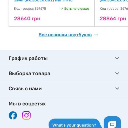
Silver (NX.JDCEX.002) Win 11 Pro
(NX.JSVEX.007)
де
Код товара: 367675
Есть на складе
Код товара: 367
28640 грн
28864 грн
Все новинки ноутбуков
График работы
Выборка товара
Связь с нами
Мы в соцсетях