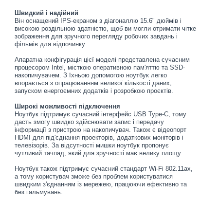
Швидкий і надійний
Він оснащений IPS-екраном з діагоналлю 15.6" дюймів і
високою роздільною здатністю, щоб ви могли отримати чітке
зображення для зручного перегляду робочих завдань і
фільмів для відпочинку.
Апаратна конфігурація цієї моделі представлена сучасним
процесором Intel, місткою оперативною пам'яттю та SSD-
накопичувачем. З їхньою допомогою ноутбук легко
впорається з опрацюванням великої кількості даних,
запуском енергоємних додатків і розробкою проєктів.
Широкі можливості підключення
Ноутбук підтримує сучасний інтерфейс USB Type-C, тому
дасть змогу швидко здійснювати запис і передачу
інформації з пристрою на накопичувач. Також є відеопорт
HDMI для під'єднання проекторів, додаткових моніторів і
телевізорів. За відсутності мишки ноутбук пропонує
чутливий тачпад, який для зручності має велику площу.
Ноутбук також підтримує сучасний стандарт Wi-Fi 802.11ax,
а тому користувач зможе без проблем користуватися
швидким з'єднанням із мережею, працюючи ефективно та
без гальмувань.