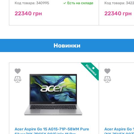
де
Код товара: 340995
Есть на складе
Код товара: 342
22340 грн
22340 грн
Новинки
Acer Aspire Go 15 AG15-71P-58WM Pure
Acer Aspire Go