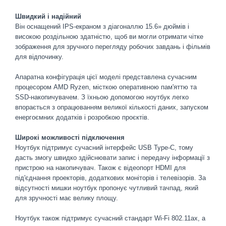
Швидкий і надійний
Він оснащений IPS-екраном з діагоналлю 15.6» дюймів і
високою роздільною здатністю, щоб ви могли отримати чітке
зображення для зручного перегляду робочих завдань і фільмів
для відпочинку.
Апаратна конфігурація цієї моделі представлена сучасним
процесором AMD Ryzen, місткою оперативною пам'яттю та
SSD-накопичувачем. З їхньою допомогою ноутбук легко
впорається з опрацюванням великої кількості даних, запуском
енергоємних додатків і розробкою проєктів.
Широкі можливості підключення
Ноутбук підтримує сучасний інтерфейс USB Type-C, тому
дасть змогу швидко здійснювати запис і передачу інформації з
пристрою на накопичувач. Також є відеопорт HDMI для
під'єднання проекторів, додаткових моніторів і телевізорів. За
відсутності мишки ноутбук пропонує чутливий тачпад, який
для зручності має велику площу.
Ноутбук також підтримує сучасний стандарт Wi-Fi 802.11ax, а