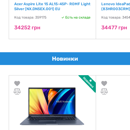
Acer Aspire Lite 15 AL15-45P- R0MF Light
Lenovo IdeaPad
Silver (NX.DN5EX.001) EU
(83HR003CRM)
де
Код товара: 359175
Есть на складе
Код товара: 345
34252 грн
34477 грн
Новинки