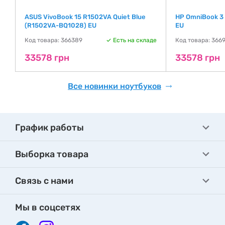
ASUS VivoBook 15 R1502VA Quiet Blue
HP OmniBook 3
(R1502VA-BQ1028) EU
EU
де
Код товара: 366389
Есть на складе
Код товара: 366
33578 грн
33578 грн
Все новинки ноутбуков
График работы
Выборка товара
Связь с нами
Мы в соцсетях