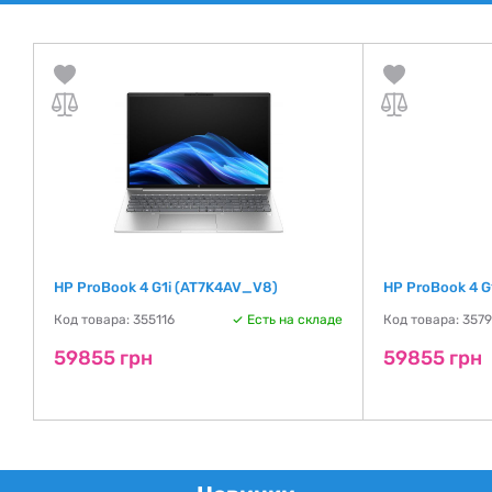
HP ProBook 4 G1i (AT7K4AV_V8)
HP ProBook 4 G
де
Код товара: 355116
Есть на складе
Код товара: 357
59855 грн
59855 грн