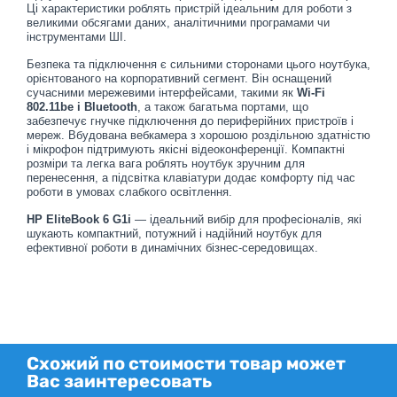
Ці характеристики роблять пристрій ідеальним для роботи з
великими обсягами даних, аналітичними програмами чи
інструментами ШІ.
Безпека та підключення є сильними сторонами цього ноутбука,
орієнтованого на корпоративний сегмент. Він оснащений
сучасними мережевими інтерфейсами, такими як
Wi-Fi
802.11be і Bluetooth
, а також багатьма портами, що
забезпечує гнучке підключення до периферійних пристроїв і
мереж. Вбудована вебкамера з хорошою роздільною здатністю
і мікрофон підтримують якісні відеоконференції. Компактні
розміри та легка вага роблять ноутбук зручним для
перенесення, а підсвітка клавіатури додає комфорту під час
роботи в умовах слабкого освітлення.
HP EliteBook 6 G1i
— ідеальний вибір для професіоналів, які
шукають компактний, потужний і надійний ноутбук для
ефективної роботи в динамічних бізнес-середовищах.
Схожий по стоимости товар может
Вас заинтересовать