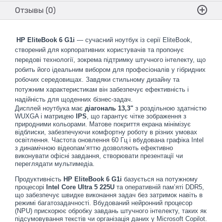
Отзывы (0)
HP EliteBook 6 G1i
— сучасний ноутбук із серії EliteBook,
створений для корпоративних користувачів та пропонує
передові технології, зокрема підтримку штучного інтелекту, що
робить його ідеальним вибором для професіоналів у гібридних
робочих середовищах. Завдяки стильному дизайну та
потужним характеристикам він забезпечує ефективність і
надійність для щоденних бізнес-задач.
Дисплей ноутбука має
діагональ 13,3"
з роздільною здатністю
WUXGA і матрицею
IPS
, що гарантує чітке зображення з
природними кольорами. Матове покриття екрана мінімізує
відблиски, забезпечуючи комфортну роботу в різних умовах
освітлення. Частота оновлення 60 Гц і вбудована графіка Intel
з динамічною відеопам’яттю дозволяють ефективно
виконувати офісні завдання, створювати презентації чи
переглядати мультимедіа.
Продуктивність
HP EliteBook 6 G1i
базується на потужному
процесорі
Intel Core Ultra 5 225U
та оперативній пам’яті DDR5,
що забезпечує швидке виконання задач без затримок навіть в
режимі багатозадачності. Вбудований нейронний процесор
(NPU) прискорює обробку завдань штучного інтелекту, таких як
підсумовування текстів чи організація даних у Microsoft Copilot.