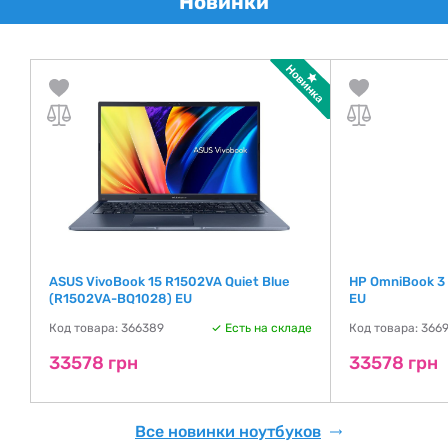
Новинки
ASUS VivoBook 15 R1502VA Quiet Blue
HP OmniBook 3
(R1502VA-BQ1028) EU
EU
де
Код товара: 366389
Есть на складе
Код товара: 366
33578 грн
33578 грн
Все новинки ноутбуков