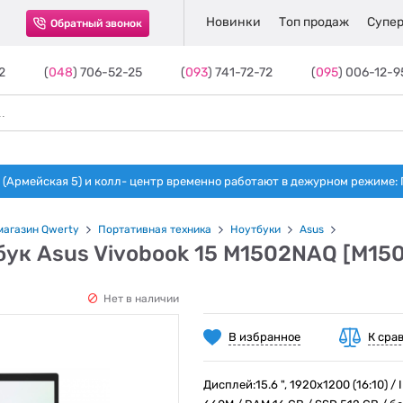
Новинки
Топ продаж
Супер
Обратный звонок
2
(
048
) 706-52-25
(
093
) 741-72-72
(
095
) 006-12-9
(Армейская 5) и колл- центр временно работают в дежурном режиме: Пн-п
магазин Qwerty
Портативная техника
Ноутбуки
Asus
бук Asus Vivobook 15 M1502NAQ [M1
Нет в наличии
В избранное
К сра
Дисплей:15.6 ", 1920x1200 (16:10) / 