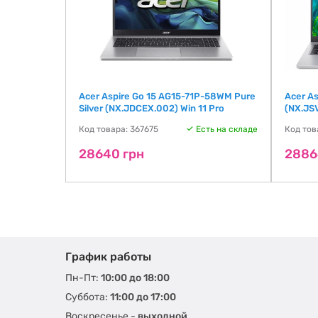
Acer Aspire Go 15 AG15-71P-58WM Pure
Acer A
grPr_UBU)
Silver (NX.JDCEX.002) Win 11 Pro
(NX.JSV
ть на складе
Код товара: 367675
Есть на складе
Код тов
28640 грн
2886
График работы
Пн-Пт:
10:00 до 18:00
Суббота:
11:00 до 17:00
Воскресенье -
выходной