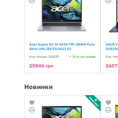
Acer Aspire Go 15 AG15-71P-58WM Pure
ASUS V
Silver (NX.JDCEX.002) EU
I51225
ть на складе
Код товара: 354259
Есть на складе
Код тов
25846 грн
2607
Новинки