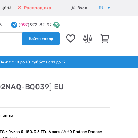
 цена
RU
Распродажа
Вход
5
(
097
) 972-82-92
Найти товар
т с 10 до 18. суббота с 11 до 17.
502NAQ-BQ039] EU
внению
IPS / Ryzen 5, 150, 3.3 ГГц 6 core / AMD Radeon Radeon