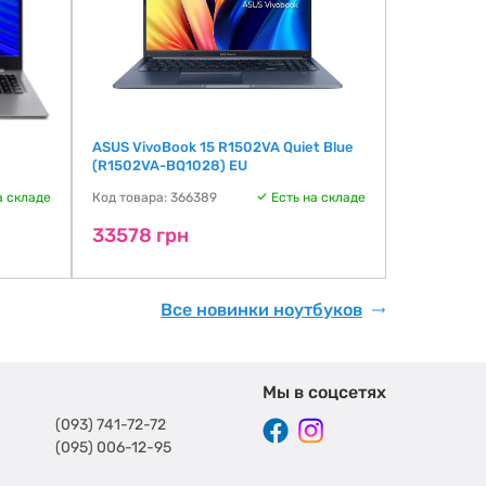
ASUS VivoBook 15 R1502VA Quiet Blue
HP OmniBoo
(R1502VA-BQ1028) EU
(D0VF2UA)
а складе
Код товара: 366389
Есть на складе
Код товара:
33578 грн
33578 г
Все новинки ноутбуков
Мы в соцсетях
(093) 741-72-72
(095) 006-12-95