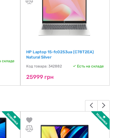
HP Laptop 15-fc0253ua (C78T2EA)
HP 15-fc03
Natural Silver
а складе
Код товара:
Код товара: 342882
Есть на складе
25999 г
25999 грн