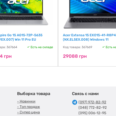
spire Go 15 AG15-72P-5635
Acer Extensa 15 EXO15-41-R8P4
EX.007) Win 11 Pro EU
(NX.EL5EX.008) Windows 11
ара: 367664
Есть на складе
Код товара: 367669
Есть н
4 грн
29088 грн
Выборка товара
Связь с нами
- Новинки
(097) 972-82-92
- Топ продаж
(048) 772-82-92
- Супер цена
(095) 006-12-95