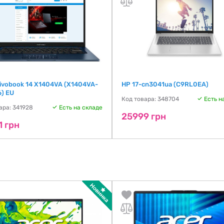
ivobook 14 X1404VA (X1404VA-
HP 17-cn3041ua (C9RL0EA)
6) EU
Код товара: 348704
Есть н
ара: 341928
Есть на складе
25999 грн
1 грн