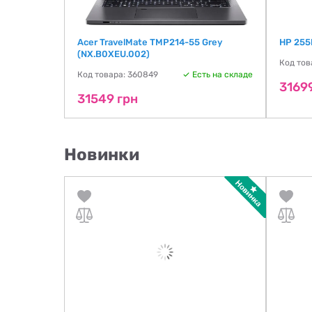
9NB0EA)
Acer TravelMate TMP214-55 Grey
HP 255
(NX.B0XEU.002)
Код тов
ть на складе
Код товара: 360849
Есть на складе
3169
31549 грн
Новинки