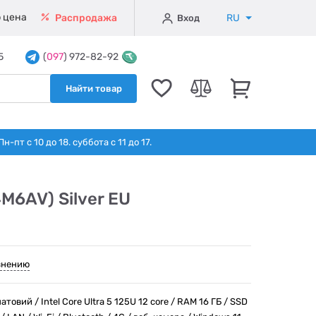
 цена
RU
Распродажа
Вход
5
(
097
) 972-82-92
Найти товар
т с 10 до 18. суббота с 11 до 17.
M6AV) Silver EU
внению
товий / Intel Core Ultra 5 125U 12 core / RAM 16 ГБ / SSD