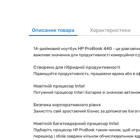
Описание товара
Характеристики
HP ProBook 440
14-дюймовий ноутбук
- це довговіч
важливе значення для продуктивності комерційного р
Створено для гібридної продуктивності
Підвищуйте продуктивність, працюючи вдома або в оф
Новітній процесор Intel
Потужний процесор Intel і батарея зі значною автон
Безпека корпоративного рівня
Захистіть свій зростаючий бізнес за допомогою багато
Новітній багатоядерний процесор Intel
Підберіть процесор HP ProBook таким чином, щоб отри
перешкод і збоїв завдяки кільком обчислювальним яд