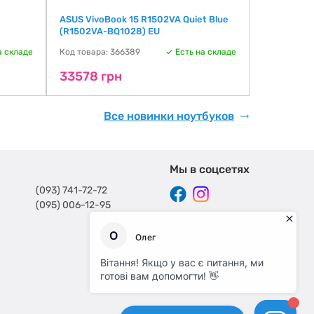
ASUS VivoBook 15 R1502VA Quiet Blue
HP OmniBoo
(R1502VA-BQ1028) EU
(D0VF2UA)
а складе
Код товара: 366389
Есть на складе
Код товара:
33578 грн
33578 г
Все новинки ноутбуков
Мы в соцсетях
(093) 741-72-72
(095) 006-12-95