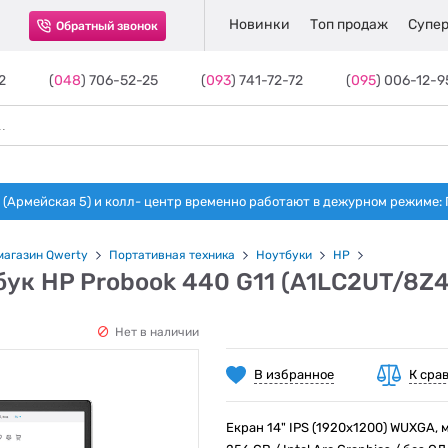
Новинки
Топ продаж
Супер
Обратный звонок
2
(
048
) 706-52-25
(
093
) 741-72-72
(
095
) 006-12-9
(Армейская 5) и колл- центр временно работают в дежурном режиме: Пн-п
магазин Qwerty
Портативная техника
Ноутбуки
HP
ук HP Probook 440 G11 (A1LC2UT/8Z4
Нет в наличии
В избранное
К сра
Екран 14" IPS (1920x1200) WUXGA, ма