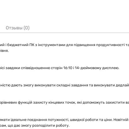
Отзывы (0)
ний і бюджетний ПК з інструментами для підвищення продуктивності та
івня.
ісі завдяки співвідношенню сторін 16:10 і 14-дюймовому дисплею.
омністю дають змогу виконувати складні завдання та виконувати дедла
рівневих функцій захисту кінцевих точок, які допоможуть захистити ва
мати ідеальне поєднання потужності, швидкої роботи та ціни. Новітній
рам, що дає змогу розподілити роботу.