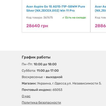
(B5PB3UA)
Acer Aspire Go 15 AG15-71P-58WM Pure
Acer A
Silver (NX.JDCEX.002) Win 11 Pro
(NX.JSV
ть на складе
Код товара: 367675
Есть на складе
Код тов
28640 грн
2886
График работы
Пн-Пт:
10:00 до 18:00
Суббота:
11:00 до 17:00
Воскресенье -
выходной
Магазин:
Украина, г.Одесса,ул. Независимости 5.
Почтовый индекс:
65053
О нас
Политика безопасности