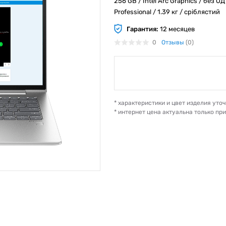
256 GB / Intel Arc Graphics / без ОД
Professional / 1.39 кг / сріблястий
Гарантия:
12 месяцев
0
Отзывы
(0)
* характеристики и цвет изделия ут
* интернет цена актуальна только пр