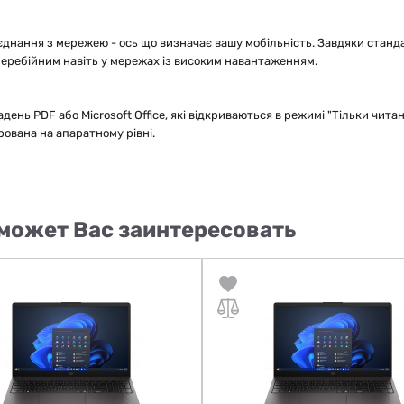
єднання з мережею - ось що визначає вашу мобільність. Завдяки стандар
перебійним навіть у мережах із високим навантаженням.
ладень PDF або Microsoft Office, які відкриваються в режимі "Тільки чит
рована на апаратному рівні.
может Вас заинтересовать