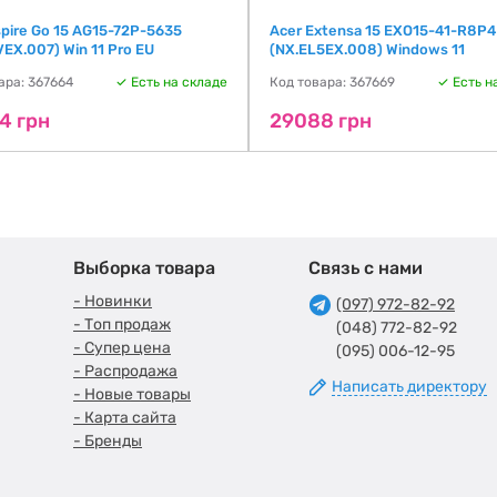
spire Go 15 AG15-72P-5635
Acer Extensa 15 EXO15-41-R8P4
EX.007) Win 11 Pro EU
(NX.EL5EX.008) Windows 11
ара: 367664
Есть на складе
Код товара: 367669
Есть н
4 грн
29088 грн
Выборка товара
Связь с нами
- Новинки
(097) 972-82-92
- Топ продаж
(048) 772-82-92
- Супер цена
(095) 006-12-95
- Распродажа
Написать директору
- Новые товары
- Карта сайта
- Бренды