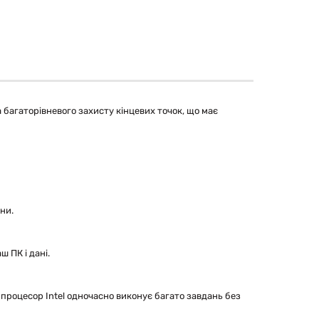
 багаторівневого захисту кінцевих точок, що має
йни.
ш ПК і дані.
 процесор Intel одночасно виконує багато завдань без