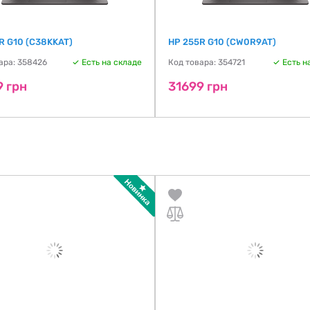
R G10 (C38KKAT)
HP 255R G10 (CW0R9AT)
ара: 358426
Есть на складе
Код товара: 354721
Есть н
9 грн
31699 грн