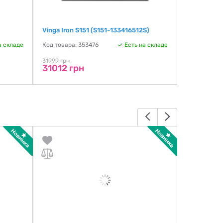
Vinga Iron S151 (S151-133416512S)
HP 255R G1
а складе
Код товара: 353476
Есть на складе
Код товара:
32199 г
31999 грн
31012 грн