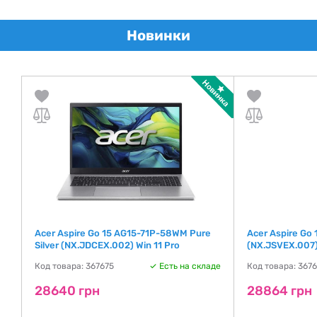
Новинки
Acer Aspire Go 15 AG15-71P-58WM Pure
Acer Aspire Go
Silver (NX.JDCEX.002) Win 11 Pro
(NX.JSVEX.007)
де
Код товара: 367675
Есть на складе
Код товара: 367
28640 грн
28864 грн