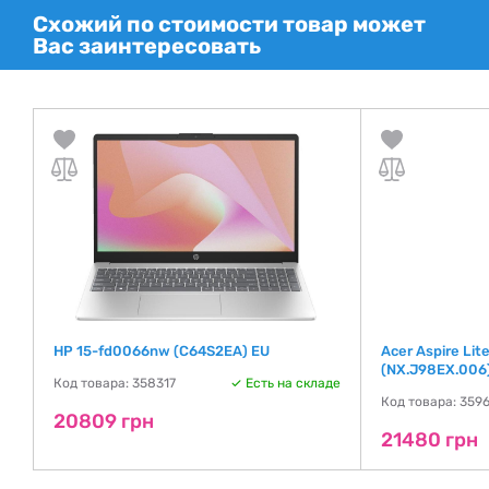
Схожий по стоимости товар может
Вас заинтересовать
HP 15-fd0066nw (C64S2EA) EU
Acer Aspire Li
(NX.J98EX.006
Код товара: 358317
Есть на складе
де
Код товара: 359
20809 грн
21480 грн