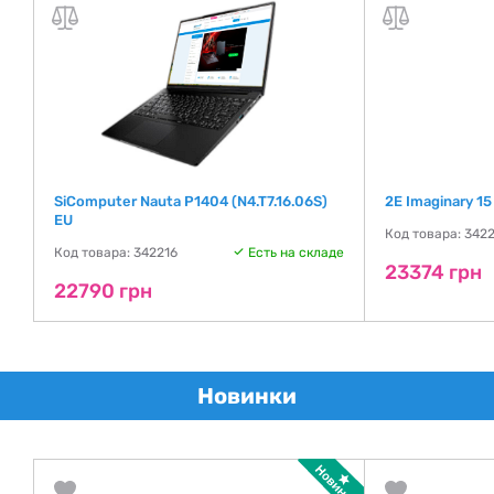
er
SiComputer Nauta P1404 (N4.T7.16.06S)
2E Imaginary 1
EU
де
Код товара: 342
Код товара: 342216
Есть на складе
23374 грн
22790 грн
Новинки