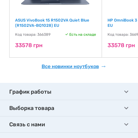
ASUS VivoBook 15 R1502VA Quiet Blue
HP OmniBook 3
(R1502VA-BQ1028) EU
EU
де
Код товара: 366389
Есть на складе
Код товара: 366
33578 грн
33578 грн
Все новинки ноутбуков
График работы
Выборка товара
Связь с нами