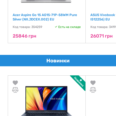
Acer Aspire Go 15 AG15-71P-58WM Pure
ASUS Vivobook
Silver (NX.JDCEX.002) EU
I512256) EU
де
Код товара: 354259
Есть на складе
Код товара: 341
25846 грн
26071 грн
Новинки