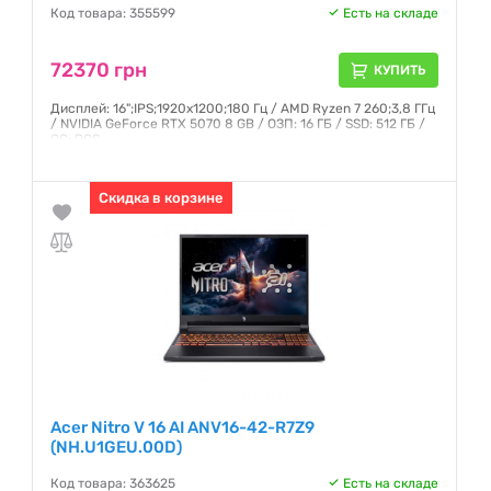
Код товара: 355599
Есть на складе
72370 грн
КУПИТЬ
Дисплей: 16";IPS;1920x1200;180 Гц / AMD Ryzen 7 260;3,8 ГГц
/ NVIDIA GeForce RTX 5070 8 GB / ОЗП: 16 ГБ / SSD: 512 ГБ /
ОС: DOS
Гарантия:
12 месяцев
Скидка в корзине
Acer Nitro V 16 AI ANV16-42-R7Z9
(NH.U1GEU.00D)
Код товара: 363625
Есть на складе