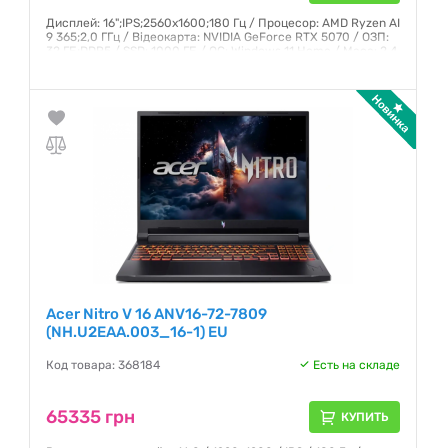
Дисплей: 16";IPS;2560x1600;180 Гц / Процесор: AMD Ryzen AI
9 365;2,0 ГГц / Відеокарта: NVIDIA GeForce RTX 5070 / ОЗП:
32 ГБ;DDR5 / SSD: 1000 ГБ / ОС: Windows 11 Home / Маса: 2,4
кг
Гарантия:
12 месяцев
Acer Nitro V 16 ANV16-72-7809
(NH.U2EAA.003_16-1) EU
Код товара: 368184
Есть на складе
65335 грн
КУПИТЬ