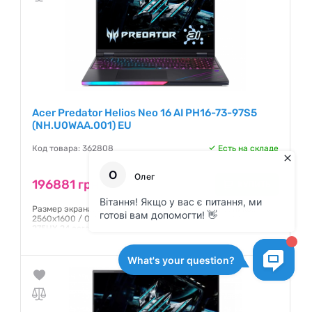
Acer Predator Helios Neo 16 AI PH16-73-97S5
(NH.U0WAA.001) EU
Код товара: 362808
Есть на складе
196881 грн
КУПИТЬ
Размер экрана, дюйм: 16,0 / Разрешение экрана, пикс.:
2560x1600 / OLED / 240 Гц / Матовое / Intel Core Ultra 9
275HX 24 core / NVIDIA GeForce RTX 5090 24ГБ / RAM 32 ГБ
/ SSD 2 ТБ / Windows 11 Home / Black
Гарантия:
12 месяцев