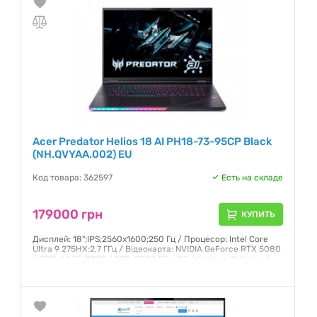
Acer Predator Helios 18 AI PH18-73-95CP Black
(NH.QVYAA.002) EU
Код товара: 362597
Есть на складе
179000 грн
КУПИТЬ
Дисплей: 18";IPS;2560x1600;250 Гц / Процесор: Intel Core
Ultra 9 275HX;2,7 ГГц / Відеокарта: NVIDIA GeForce RTX 5080
/ ОЗП: 64 ГБ;DDR5 / SSD: 2000 ГБ / ОС: Windows 11 Home /
Маса: 3,5 кг
Гарантия:
12 месяцев