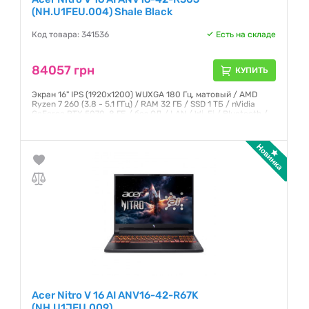
(NH.U1FEU.004) Shale Black
Код товара: 341536
Есть на складе
84057 грн
КУПИТЬ
Экран 16" IPS (1920x1200) WUXGA 180 Гц, матовый / AMD
Ryzen 7 260 (3.8 - 5.1 ГГц) / RAM 32 ГБ / SSD 1 ТБ / nVidia
GeForce RTX 5070, 8 ГБ / без ОД / LAN / Wi-Fi / Bluetooth /
веб-камера / без ОС / 2.44 кг / чёрный
Гарантия:
12 месяцев
Acer Nitro V 16 AI ANV16-42-R67K
(NH.U1JEU.009)