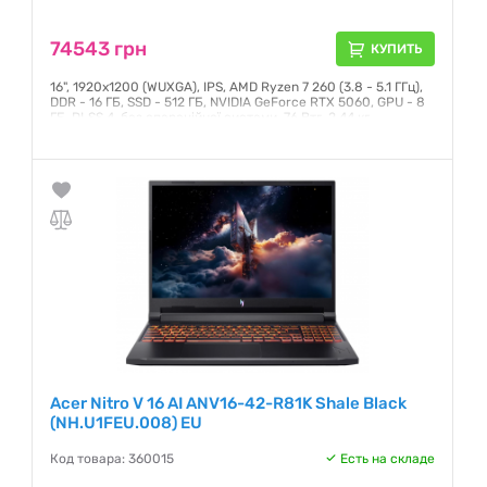
74543 грн
КУПИТЬ
16", 1920x1200 (WUXGA), IPS, AMD Ryzen 7 260 (3.8 - 5.1 ГГц),
DDR - 16 ГБ, SSD - 512 ГБ, NVIDIA GeForce RTX 5060, GPU - 8
ГБ, DLSS 4, без операційної системи, 76 Втг, 2.44 кг
Гарантия:
12 месяцев
Acer Nitro V 16 AI ANV16-42-R81K Shale Black
(NH.U1FEU.008) EU
Код товара: 360015
Есть на складе