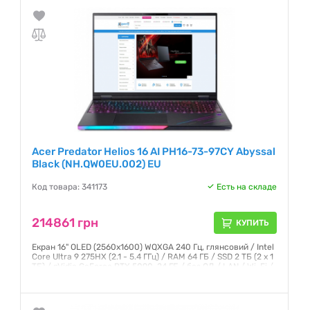
Acer Predator Helios 16 AI PH16-73-97CY Abyssal
Black (NH.QW0EU.002) EU
Код товара: 341173
Есть на складе
214861 грн
КУПИТЬ
Екран 16" OLED (2560x1600) WQXGA 240 Гц, глянсовий / Intel
Core Ultra 9 275HX (2.1 - 5.4 ГГц) / RAM 64 ГБ / SSD 2 ТБ (2 х 1
ТБ) / nVidia GeForce RTX 5090, 24 ГБ / без ОД / LAN / Wi-Fi /
Bluetooth / веб-камера / Windows 11 Pro / 2.65 кг / чорний
Гарантия:
12 месяцев