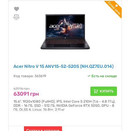
Гарантия:
12 месяцев
Acer Nitro V 15 ANV15-52-520S (NH.QZ7EU.014)
Код товара: 363619
Есть на складе
63916 грн
КУПИТЬ
63091 грн
15.6", 1920х1080 (FullHD), IPS, Intel Core 5 210H (1.6 - 4.8 ГГц),
DDR - 16 ГБ, SSD - 512 ГБ, NVIDIA GeForce RTX 5050, GPU - 8
ГБ, DLSS 4, Linux, 76 Втг, 2.11 кг
Гарантия:
12 месяцев
Скидка в корзине