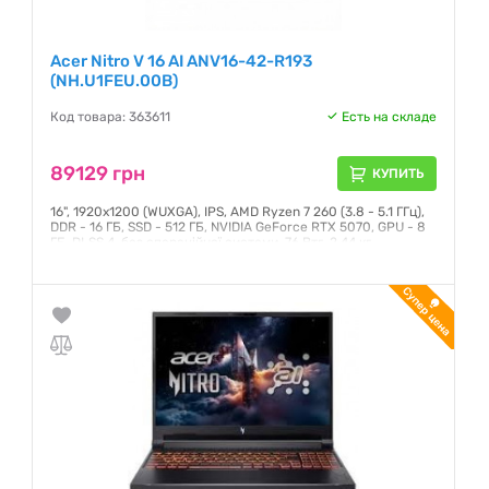
Acer Nitro V 16 AI ANV16-42-R193
(NH.U1FEU.00B)
Код товара: 363611
Есть на складе
89129 грн
КУПИТЬ
16", 1920x1200 (WUXGA), IPS, AMD Ryzen 7 260 (3.8 - 5.1 ГГц),
DDR - 16 ГБ, SSD - 512 ГБ, NVIDIA GeForce RTX 5070, GPU - 8
ГБ, DLSS 4, без операційної системи, 76 Втг, 2.44 кг
Гарантия:
12 месяцев