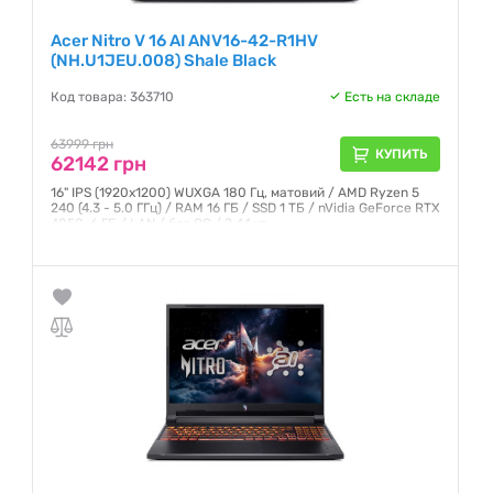
Acer Nitro V 16 AI ANV16-42-R1HV
(NH.U1JEU.008) Shale Black
Код товара: 363710
Есть на складе
63999 грн
КУПИТЬ
62142 грн
16" IPS (1920x1200) WUXGA 180 Гц, матовий / AMD Ryzen 5
240 (4.3 - 5.0 ГГц) / RAM 16 ГБ / SSD 1 ТБ / nVidia GeForce RTX
4050, 6 ГБ / LAN / без ОС / 2.44 кг
Гарантия:
12 месяцев