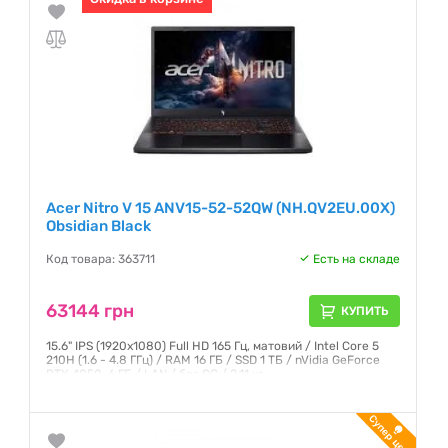
Acer Nitro V 15 ANV15-52-52QW (NH.QV2EU.00X)
Obsidian Black
Код товара: 363711
Есть на складе
63144 грн
КУПИТЬ
15.6" IPS (1920x1080) Full HD 165 Гц, матовий / Intel Core 5
210H (1.6 - 4.8 ГГц) / RAM 16 ГБ / SSD 1 ТБ / nVidia GeForce
RTX 4050, 6 ГБ / LAN / без ОС / 2.11 кг
Гарантия:
12 месяцев