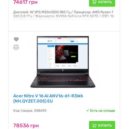
74617 грн
КУПИТЬ
Дисплей: 16";IPS;1920x1200;180 Гц / Процесор: AMD Ryzen 7
260;3,8 ГГц / Відеокарта: NVIDIA GeForce RTX 5070 / ОЗП: 16
ГБ;DDR5 / SSD: 1000 ГБ / ОС: DOS / Маса: 2,44 кг
Гарантия:
12 месяцев
Acer Nitro V 16 AI ANV16-61-R3W6
(NH.QYZET.005) EU
Код товара: 348690
Есть на складе
78536 грн
КУПИТЬ