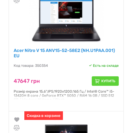
Acer Nitro V 15 ANV15-52-58E2 (NH.U1PAA.001)
EU
Код товара: 350354
Есть на складе
47647 грн
КУПИТЬ
Розмір екрана 15,6";IPS;1920x1200;165 Гц / Intel® Core™ i5-
13420H 8 core / GeForce RTX™ 5050 / RAM 16 GB / SSD 512
GB / Windows 11 Home / Black
Гарантия:
12 месяцев
Скидка в корзине