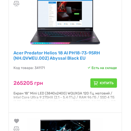
Acer Predator Helios 18 AI PH18-73-95RH
(NH.QVWEU.002) Abyssal Black EU
Код товара: 341171
Есть на складе
265205 грн
КУПИТЬ
Екран 18" Mini LED (3840x2400) WQUXGA 120 Гц, матовий /
Intel Core Ultra 9 275HX (2.1 - 5.4 ГГц) / RAM 96 ГБ / SSD 4 ТБ
(1 ТБ + 1 ТБ + 2 ТБ) / nVidia GeForce RTX 5090, 24 ГБ / без ОД
/ LAN / Wi-Fi / Bluetooth / веб-камера / Windows 11 Pro / 3.5
кг / чорний
Гарантия:
12 месяцев