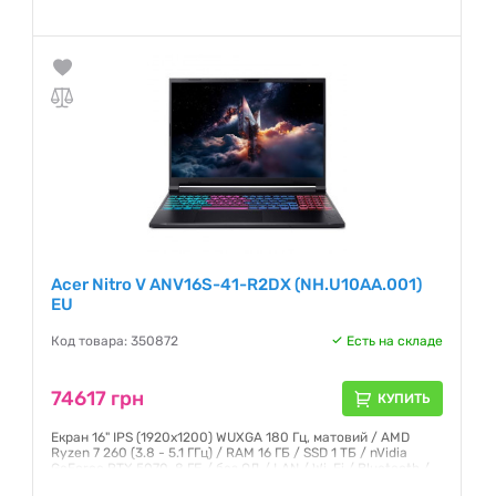
Домашняя версия (Home) / Черный (Black)
Гарантия:
12 месяцев
Acer Nitro V ANV16S-41-R2DX (NH.U10AA.001)
EU
Код товара: 350872
Есть на складе
74617 грн
КУПИТЬ
Екран 16" IPS (1920x1200) WUXGA 180 Гц, матовий / AMD
Ryzen 7 260 (3.8 - 5.1 ГГц) / RAM 16 ГБ / SSD 1 ТБ / nVidia
GeForce RTX 5070, 8 ГБ / без ОД / LAN / Wi-Fi / Bluetooth /
веб-камера / Windows 11 Home / 2.1 кг / чорний