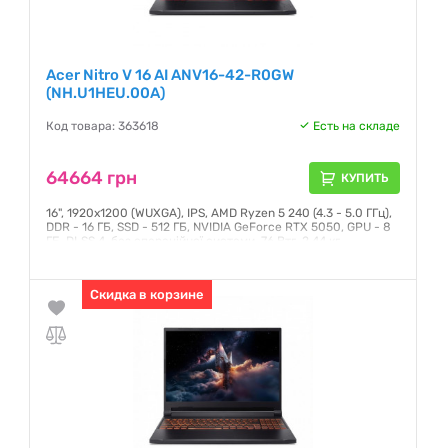
Acer Nitro V 16 AI ANV16-42-R0GW
(NH.U1HEU.00A)
Код товара: 363618
Есть на складе
64664 грн
КУПИТЬ
16", 1920x1200 (WUXGA), IPS, AMD Ryzen 5 240 (4.3 - 5.0 ГГц),
DDR - 16 ГБ, SSD - 512 ГБ, NVIDIA GeForce RTX 5050, GPU - 8
ГБ, DLSS 4, без операційної системи, 76 Втг, 2.44 кг
Гарантия:
12 месяцев
Скидка в корзине