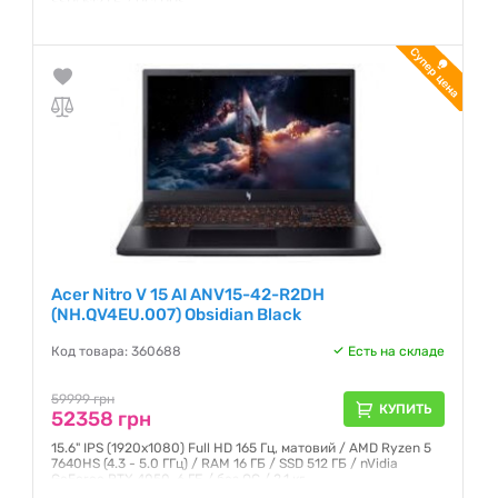
SSD: 512 ГБ / ОС: DOS
Гарантия:
12 месяцев
Acer Nitro V 15 AI ANV15-42-R2DH
(NH.QV4EU.007) Obsidian Black
Код товара: 360688
Есть на складе
59999 грн
КУПИТЬ
52358 грн
15.6" IPS (1920x1080) Full HD 165 Гц, матовий / AMD Ryzen 5
7640HS (4.3 - 5.0 ГГц) / RAM 16 ГБ / SSD 512 ГБ / nVidia
GeForce RTX 4050, 6 ГБ / без ОС / 2.1 кг