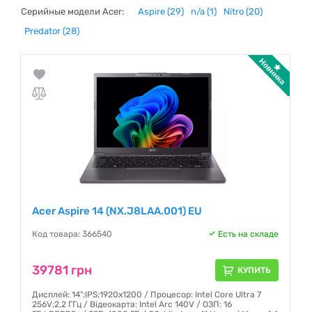
Серийные модели Acer:
Aspire
(29)
n/a
(1)
Nitro
(20)
Predator
(28)
Acer Aspire 14 (NX.J8LAA.001) EU
Код товара: 366540
Есть на складе
39781 грн
КУПИТЬ
Дисплей: 14";IPS;1920x1200 / Процесор: Intel Core Ultra 7
256V;2,2 ГГц / Відеокарта: Intel Arc 140V / ОЗП: 16