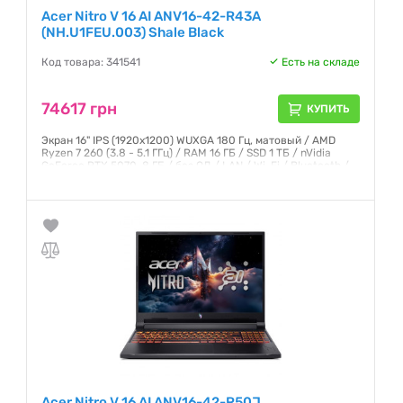
Acer Nitro V 16 AI ANV16-42-R43A
(NH.U1FEU.003) Shale Black
Код товара: 341541
Есть на складе
74617 грн
КУПИТЬ
Экран 16" IPS (1920x1200) WUXGA 180 Гц, матовый / AMD
Ryzen 7 260 (3.8 - 5.1 ГГц) / RAM 16 ГБ / SSD 1 ТБ / nVidia
GeForce RTX 5070, 8 ГБ / без ОД / LAN / Wi-Fi / Bluetooth /
веб-камера / без ОС / 2.44 кг / чёрный
Гарантия:
12 месяцев
Acer Nitro V 16 AI ANV16-42-R50J