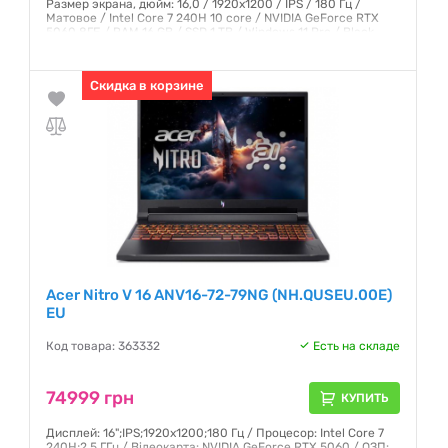
Размер экрана, дюйм: 16,0 / 1920x1200 / IPS / 180 Гц /
Матовое / Intel Core 7 240H 10 core / NVIDIA GeForce RTX
5060 8ГБ / RAM 16 GB / SSD 1 TB / Windows 11 Pro / Black
Гарантия:
12 месяцев
Скидка в корзине
Acer Nitro V 16 ANV16-72-79NG (NH.QUSEU.00E)
EU
Код товара: 363332
Есть на складе
74999 грн
КУПИТЬ
Дисплей: 16";IPS;1920x1200;180 Гц / Процесор: Intel Core 7
240H;2,5 ГГц / Відеокарта: NVIDIA GeForce RTX 5060 / ОЗП: