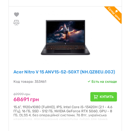
Гарантия:
12 месяцев
Acer Nitro V 15 ANV15-52-50XT (NH.QZ8EU.00J)
Код товара: 353461
Есть на складе
69999 грн
КУПИТЬ
68691 грн
15.6", 1920х1080 (FullHD), IPS, Intel Core i5-13420H (2.1 - 4.6
ГГц), 16 ГБ, SSD - 512 ГБ, NVIDIA GeForce RTX 5060, GPU - 8
ГБ, DLSS 4, без операційної системи, 76 Втг, українська
клавіатура, підсвічування клавіатури, гніздо для замка
Kensington, TPM модуль, 2.11 кг, чорний