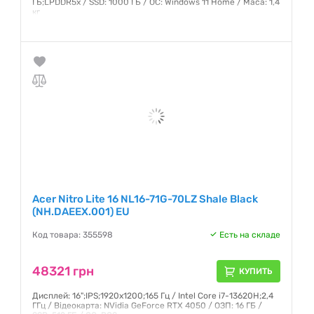
ГБ;LPDDR5x / SSD: 1000 ГБ / ОС: Windows 11 Home / Маса: 1,4
кг
Гарантия:
12 месяцев
Acer Nitro Lite 16 NL16-71G-70LZ Shale Black
(NH.DAEEX.001) EU
Код товара: 355598
Есть на складе
48321 грн
КУПИТЬ
Дисплей: 16";IPS;1920x1200;165 Гц / Intel Core i7-13620H;2,4
ГГц / Відеокарта: NVidia GeForce RTX 4050 / ОЗП: 16 ГБ /