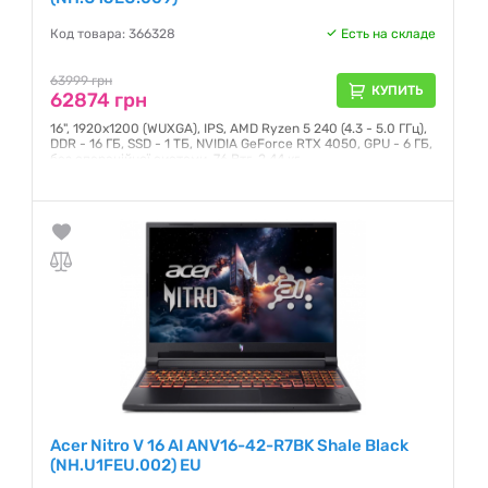
Код товара: 366328
Есть на складе
63999 грн
КУПИТЬ
62874 грн
16", 1920x1200 (WUXGA), IPS, AMD Ryzen 5 240 (4.3 - 5.0 ГГц),
DDR - 16 ГБ, SSD - 1 ТБ, NVIDIA GeForce RTX 4050, GPU - 6 ГБ,
без операційної системи, 76 Втг, 2.44 кг
Гарантия:
12 месяцев
Acer Nitro V 16 AI ANV16-42-R7BK Shale Black
(NH.U1FEU.002) EU