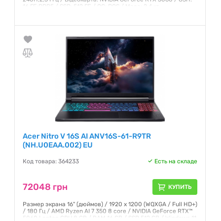
16 ГБ;DDR5 / SSD: 512 ГБ / ОС: DOS / Маса: 2,4 кг
Гарантия:
12 месяцев
Acer Nitro V 16S AI ANV16S-61-R9TR
(NH.U0EAA.002) EU
Код товара: 364233
Есть на складе
72048 грн
КУПИТЬ
Размер экрана 16" (дюймов) / 1920 x 1200 (WQXGA / Full HD+)
/ 180 Гц / AMD Ryzen AI 7 350 8 core / NVIDIA GeForce RTX™
5060 Laptop GPU 8 GB / RAM 16 GB / SSD 512 GB / Windows 11