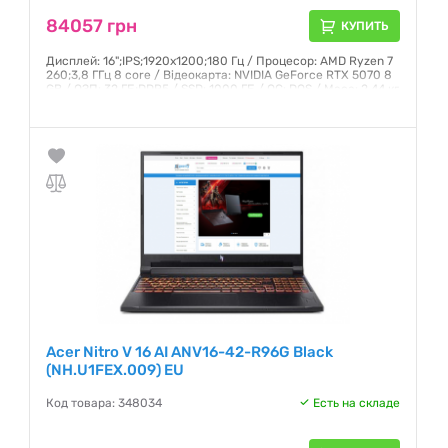
84057 грн
КУПИТЬ
Дисплей: 16";IPS;1920x1200;180 Гц / Процесор: AMD Ryzen 7
260;3,8 ГГц 8 core / Відеокарта: NVIDIA GeForce RTX 5070 8
GB / ОЗП: 32 ГБ;DDR5 / SSD: 1000 ГБ / ОС: DOS / Маса: 2,44 кг
Гарантия:
12 месяцев
Acer Nitro V 16 AI ANV16-42-R96G Black
(NH.U1FEX.009) EU
Код товара: 348034
Есть на складе