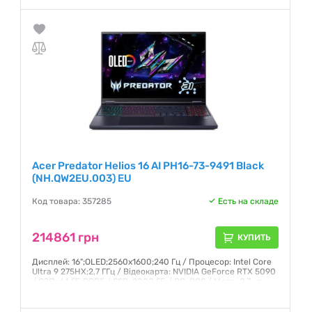
Гарантия:
12 месяцев
Acer Predator Helios 16 AI PH16-73-9491 Black
(NH.QW2EU.003) EU
Код товара: 357285
Есть на складе
214861 грн
КУПИТЬ
Дисплей: 16";OLED;2560x1600;240 Гц / Процесор: Intel Core
Ultra 9 275HX;2,7 ГГц / Відеокарта: NVIDIA GeForce RTX 5090
/ ОЗП: 64 ГБ;DDR5 / SSD: 2000 ГБ / ОС: DOS / Маса: 2,7 кг
Гарантия:
12 месяцев