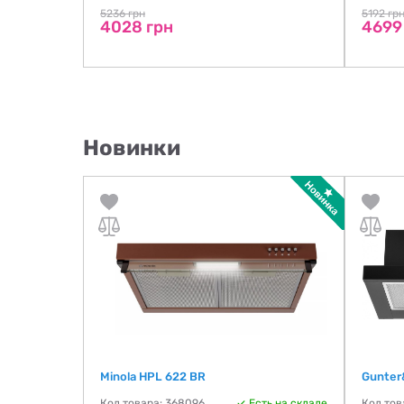
5236 грн
5192 гр
4028 грн
4699
Новинки
Minola HPL 622 BR
Gunter
ть на складе
Код товара: 368096
Есть на складе
Код тов