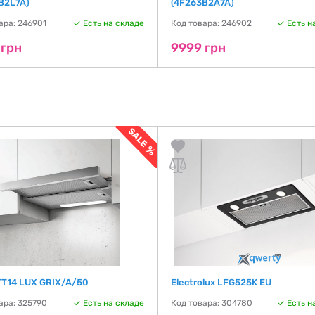
B2L7A)
(4F263B2A7A)
ара: 246901
Есть на складе
Код товара: 246902
Есть н
 грн
9999 грн
TT14 LUX GRIX/A/50
Electrolux LFG525K EU
ара: 325790
Есть на складе
Код товара: 304780
Есть н