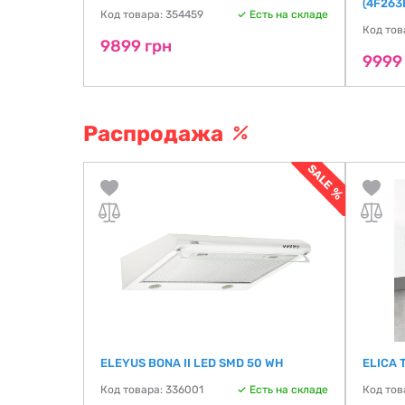
(4F263
Код товара: 354459
Есть на складе
ть на складе
Код тов
9899 грн
9999
Распродажа
ELEYUS BONA II LED SMD 50 WH
ELICA 
Код товара: 336001
Есть на складе
Код тов