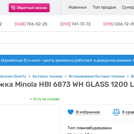
Новинки
Топ продаж
Супер
Обратный звонок
2
(
048
) 706-52-25
(
093
) 741-72-72
(
095
) 006-12-9
(Армейская 5) и колл- центр временно работают в дежурном режиме: Пн-п
магазин Qwerty
Бытовая техника
Встраиваемая бытовая техника
В
ка Minola HBI 6873 WH GLASS 1200 L
Есть на складе
В избранное
К сра
Тип: повновбудовувана