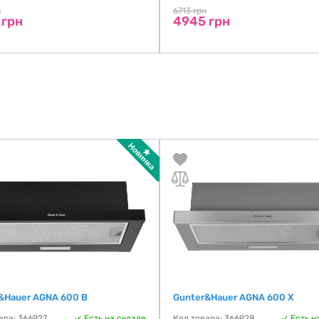
н
6713 грн
 грн
4945 грн
&Hauer AGNA 600 B
Gunter&Hauer AGNA 600 X
ара: 366927
Есть на складе
Код товара: 366928
Есть н