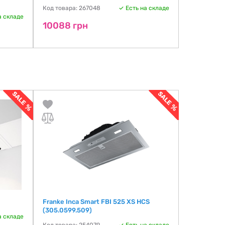
MM
Код товара: 267048
Есть на складе
а складе
Код товара:
10088 грн
10299 г
Franke Inca Smart FBI 525 XS HCS
(305.0599.509)
а складе