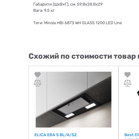
Габарити (ШхВхГ), cм: 59.8х28.8х29
Вага: 9.5 кг
Теги: Minola HBI 6873 WH GLASS 1200 LED Line
Схожий по стоимости товар 
00) TC MS
ELICA ERA S BL/A/52
Best Ch