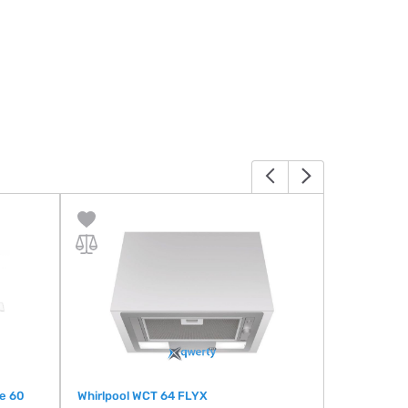
te 60
Whirlpool WCT 64 FLYX
VENTOLUX 