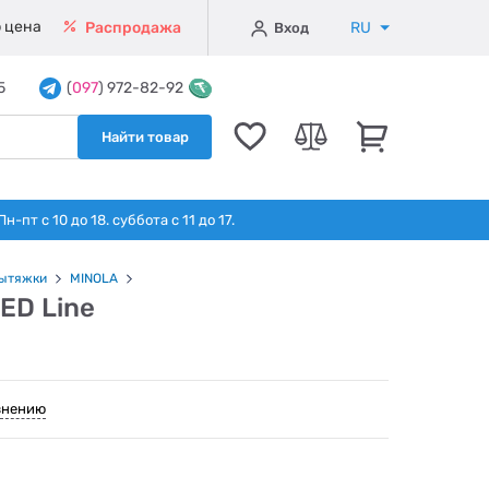
 цена
RU
Распродажа
Вход
5
(
097
) 972-82-92
Найти товар
т с 10 до 18. суббота с 11 до 17.
ытяжки
MINOLA
ED Line
внению