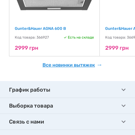
Gunter&Hauer AGNA 600 B
Gunter&Hauer 
де
Код товара: 366927
Есть на складе
Код товара: 366
2999 грн
2999 грн
Все новинки вытяжек
График работы
Выборка товара
Связь с нами