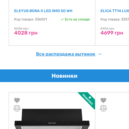
ELEYUS BONA II LED SMD 50 WH
ELICA TT14 LU
Код товара: 336001
Есть на складе
Код товара: 325
де
5236 грн
5192 грн
4028 грн
4699 грн
Вся распродажа вытяжек
Новинки