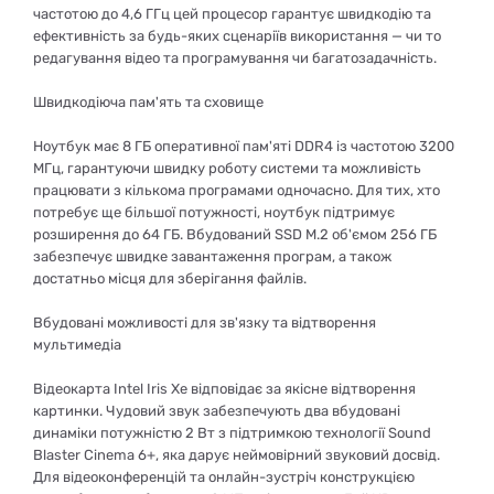
частотою до 4,6 ГГц цей процесор гарантує швидкодію та
ефективність за будь-яких сценаріїв використання — чи то
редагування відео та програмування чи багатозадачність.
Швидкодіюча пам'ять та сховище
Ноутбук має 8 ГБ оперативної пам'яті DDR4 із частотою 3200
МГц, гарантуючи швидку роботу системи та можливість
працювати з кількома програмами одночасно. Для тих, хто
потребує ще більшої потужності, ноутбук підтримує
розширення до 64 ГБ. Вбудований SSD M.2 об'ємом 256 ГБ
забезпечує швидке завантаження програм, а також
достатньо місця для зберігання файлів.
Вбудовані можливості для зв'язку та відтворення
мультимедіа
Відеокарта Intel Iris Xe відповідає за якісне відтворення
картинки. Чудовий звук забезпечують два вбудовані
динаміки потужністю 2 Вт з підтримкою технології Sound
Blaster Cinema 6+, яка дарує неймовірний звуковий досвід.
Для відеоконференцій та онлайн-зустріч конструкцією