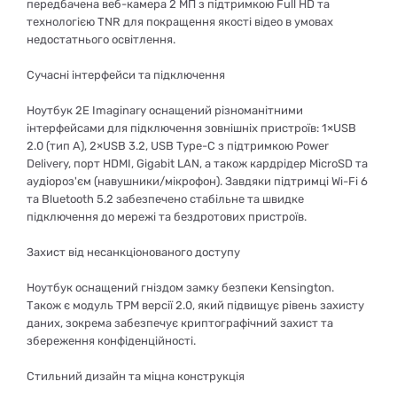
передбачена веб-камера 2 МП з підтримкою Full HD та
технологією TNR для покращення якості відео в умовах
недостатнього освітлення.
Сучасні інтерфейси та підключення
Ноутбук 2E Imaginary оснащений різноманітними
інтерфейсами для підключення зовнішніх пристроїв: 1×USB
2.0 (тип A), 2×USB 3.2, USB Type-C з підтримкою Power
Delivery, порт HDMI, Gigabit LAN, а також кардрідер MicroSD та
аудіороз'єм (навушники/мікрофон). Завдяки підтримці Wi-Fi 6
та Bluetooth 5.2 забезпечено стабільне та швидке
підключення до мережі та бездротових пристроїв.
Захист від несанкціонованого доступу
Ноутбук оснащений гніздом замку безпеки Kensington.
Також є модуль TPM версії 2.0, який підвищує рівень захисту
даних, зокрема забезпечує криптографічний захист та
збереження конфіденційності.
Стильний дизайн та міцна конструкція