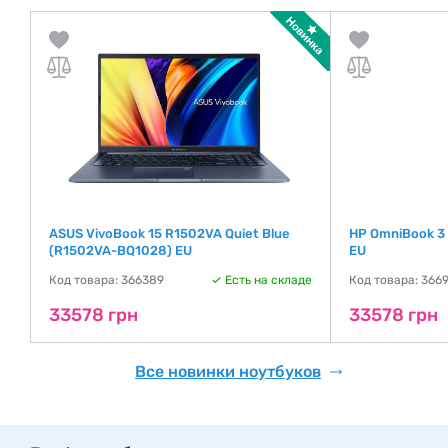
ASUS VivoBook 15 R1502VA Quiet Blue
HP OmniBook 3
(R1502VA-BQ1028) EU
EU
де
Код товара: 366389
Есть на складе
Код товара: 366
33578 грн
33578 грн
Все новинки ноутбуков