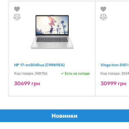
HP 17-cn3040ua (C9RK9EA)
Vinga Iron S151
де
Код товара: 348706
Есть на складе
Код товара: 353
30699 грн
30999 грн
Новинки