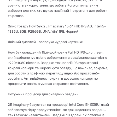
2E Imaginary – ноутбук, що поєднує потужність, стиль та
зручність використання, що робить його оптимальним
вибором для тих, хто шукає надійний інструмент для роботи
та розваг.
Опис товару Ноутбук 2E Imaginary 15.6" FHD IPS AG, Intel i5-
1335U, 8GB, F256GB, UMA, Win11PE, Чорний
Якісний дисплей - запорука чудової картинки
Ноутбук оснащений 15,6-дюймовим Full HD IPS-дисплеєм,
який забезпечує якісне зображення з роздільною здатністю
1920×1080 пікселів. Завдяки технології IPS гарантовані
яскраві кольори та широкі кути огляду, що важливо, зокрема,
для роботи з графікою, перегляду відео або просто веб-
серфінгу. Антивідблиск покриття дозволяє комфортно
працювати навіть в умовах яскравого освітлення.
Потужний процесор для складних завдань
2E Imaginary базується на процесорі Intel Core i5-1335U, який
забезпечує гідну продуктивність як для щоденних завдань,
так і важких навантажень. Завдяки 10 ядрам і 12 потокам із