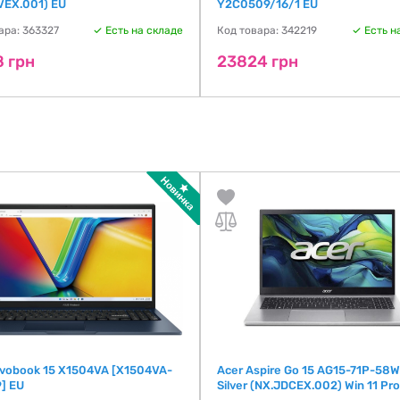
VEX.001) EU
Y2C0509/16/1 EU
ара: 363327
Есть на складе
Код товара: 342219
Есть н
8 грн
23824 грн
ivobook 15 X1504VA [X1504VA-
Acer Aspire Go 15 AG15-71P-58
] EU
Silver (NX.JDCEX.002) Win 11 Pro