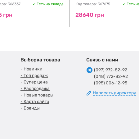
ара: 366337
Есть на складе
Код товара: 367675
Есть н
5 грн
28640 грн
Выборка товара
Связь с нами
- Новинки
(097) 972-82-92
- Топ продаж
(048) 772-82-92
- Супер цена
(095) 006-12-95
- Распродажа
Написать директору
- Новые товары
- Карта сайта
- Бренды