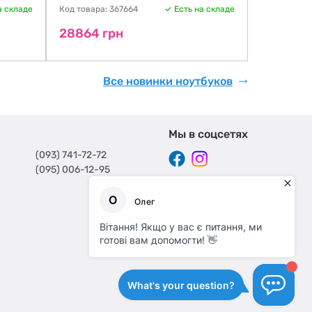
а складе
Код товара: 367664
Есть на складе
Код товара:
28864 грн
29088 г
Все новинки ноутбуков
Мы в соцсетях
(093) 741-72-72
(095) 006-12-95