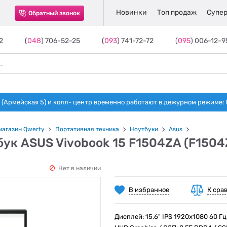
Новинки
Топ продаж
Супер
Обратный звонок
2
(
048
) 706-52-25
(
093
) 741-72-72
(
095
) 006-12-9
(Армейская 5) и колл- центр временно работают в дежурном режиме: Пн-п
магазин Qwerty
Портативная техника
Ноутбуки
Asus
бук ASUS Vivobook 15 F1504ZA (F150
Нет в наличии
В избранное
К сра
Дисплей: 15,6" IPS 1920x1080 60 Гц /