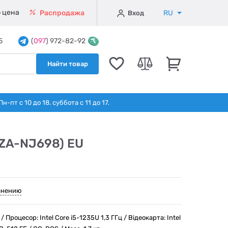
 цена
RU
Распродажа
Вход
5
(
097
) 972-82-92
Найти товар
т с 10 до 18. суббота с 11 до 17.
4ZA-NJ698) EU
внению
 Процесор: Intel Core i5-1235U 1,3 ГГц / Відеокарта: Intel