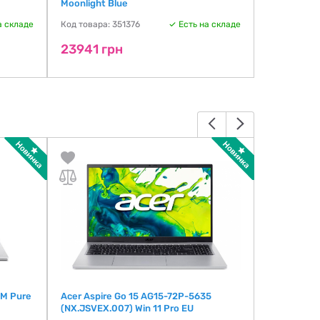
Moonlight Blue
(E1504FA-
а складе
Код товара: 351376
Есть на складе
Код товара:
23941 грн
24165 г
WM Pure
Acer Aspire Go 15 AG15-72P-5635
Acer Exten
(NX.JSVEX.007) Win 11 Pro EU
(NX.EL5EX.