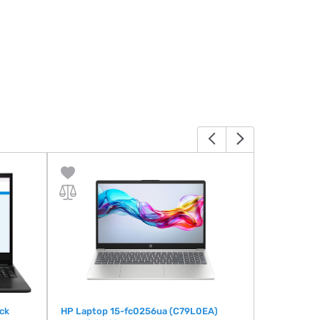
ck
HP Laptop 15-fc0256ua (C79L0EA)
ASUS VivoB