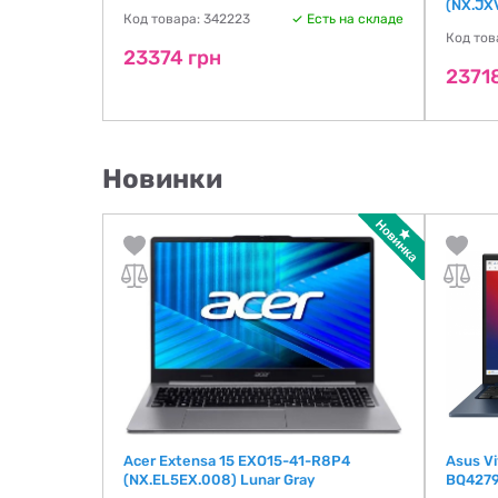
(NX.JX
Код товара: 342223
Есть на складе
ть на складе
Код тов
23374 грн
2371
Новинки
Acer Extensa 15 EXO15-41-R8P4
Asus V
grPr_UBU)
(NX.EL5EX.008) Lunar Gray
BQ4279