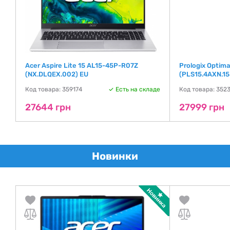
Acer Aspire Lite 15 AL15-45P-R07Z
Prologix Optim
(NX.DLQEX.002) EU
(PLS15.4AXN.15
де
Код товара: 359174
Есть на складе
Код товара: 352
27644 грн
27999 грн
Новинки