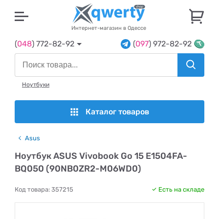
U
Интернет-магазин в Одессе
(
048
) 772-82-92
(
097
) 972-82-92
Ноутбуки
Каталог товаров
Asus
Ноутбук ASUS Vivobook Go 15 E1504FA-
BQ050 (90NB0ZR2-M06WD0)
Код товара:
357215
Есть на складе