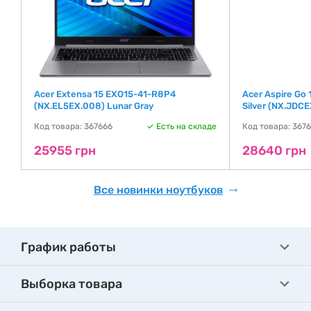
Acer Extensa 15 EXO15-41-R8P4
Acer Aspire Go
(NX.EL5EX.008) Lunar Gray
Silver (NX.JDCE
де
Код товара: 367666
Есть на складе
Код товара: 367
25955 грн
28640 грн
Все новинки ноутбуков
График работы
Выборка товара