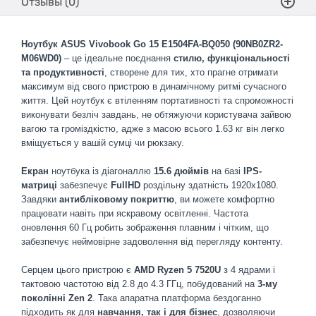
Отзывы (0)
Ноутбук ASUS Vivobook Go 15 E1504FA-BQ050 (90NB0ZR2-
M06WD0)
– це ідеальне поєднання
стилю, функціональності
та продуктивності
, створене для тих, хто прагне отримати
максимум від свого пристрою в динамічному ритмі сучасного
життя. Цей ноутбук є втіленням портативності та спроможності
виконувати безліч завдань, не обтяжуючи користувача зайвою
вагою та громіздкістю, адже з масою всього 1.63 кг він легко
вміщується у вашій сумці чи рюкзаку.
Екран
ноутбука із діагоналлю
15.6 дюймів
на базі
IPS-
матриці
забезпечує
FullHD
роздільну здатність 1920х1080.
Завдяки
антибліковому покриттю
, ви можете комфортно
працювати навіть при яскравому освітленні. Частота
оновлення 60 Гц робить зображення плавним і чітким, що
забезпечує неймовірне задоволення від перегляду контенту.
Серцем цього пристрою є
AMD Ryzen 5 7520U
з 4 ядрами і
тактовою частотою від 2.8 до 4.3 ГГц, побудований на
3-му
поколінні Zen 2
. Така апаратна платформа бездоганно
підходить як для
навчання, так і для бізнес
, дозволяючи