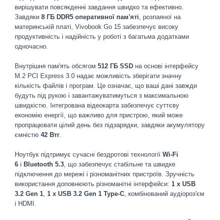
вирішувати повсякденні завдання швидко та ефективно.
Завдяки
8 ГБ DDR5 оперативної пам'яті
, розпаяної на
материнській платі, Vivobook Go 15 забезпечує високу
продуктивність і надійність у роботі з багатьма додатками
одночасно.
Внутрішня пам'ять обсягом
512 ГБ SSD
на основі інтерфейсу
M.2 PCI Express 3.0 надає можливість зберігати значну
кількість файлів і програм. Це означає, що ваші дані завжди
будуть під рукою і завантажуватимуться з максимальною
швидкістю. Інтегрована відеокарта забезпечує суттєву
економію енергії, що важливо для пристрою, який може
пропрацювати цілий день без підзарядки, завдяки акумулятору
ємністю
42 Втг
.
Ноутбук підтримує сучасні бездротові технології
Wi-Fi
6
і
Bluetooth 5.3
, що забезпечує стабільне та швидке
підключення до мережі і різноманітних пристроїв. Зручність
використання доповнюють різноманітні інтерфейси:
1 x USB
3.2 Gen 1
,
1 x USB 3.2 Gen 1 Type-C
, комбінований аудіороз'єм
і HDMI.