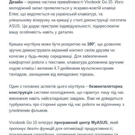
Дизайн
– окрема частина привабливості Vivobook Go 15. Його
молодіжний запал проявляється у яскраво-жовтій клавіші
Enter, що виділяється на українській клавіатурі, та
унікальному візерунку на кришці у стилі деконструкції логотипа
ASUS. Це додає пристрою індивідуальності, підкреслюючи
вашу особливість навіть у деталях.
Кришка ноутбука може бути розкритою на
180°
, що дозволяє
зручно демонструвати екранний контент своїм друзям чи
колегам у будь-якому середовищі. Для забезпечення
комфортної роботи з текстами, клавіатура доповнена зручним
ходом клавіш і великим 4.7-дюймовим мультисенсорним
тачпадом, захищеним від випадкових торкань.
Один з головних аспектів цього ноутбука –
безвентиляторна
конструкція
системи охолодження, що гарантує тишу під час
виконання навіть найскладніших завдань. Вам не доведеться
турбуватись про сторонні шуми під час роботи чи відпочинку з
улюбленим фільмом.
Vivobook Go 15 інтегрує
програмний центр MyASUS
, який
пропонує безліч функцій для оптимізації продуктивності,
підключення смартфона, отримання технічної підтримки та