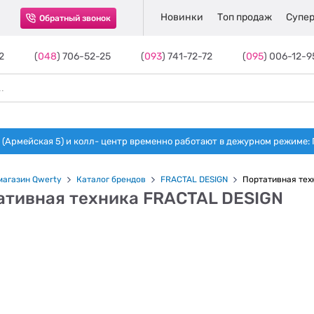
Новинки
Топ продаж
Супер
Обратный звонок
2
(
048
) 706-52-25
(
093
) 741-72-72
(
095
) 006-12-9
(Армейская 5) и колл- центр временно работают в дежурном режиме: Пн-п
магазин Qwerty
Каталог брендов
FRACTAL DESIGN
Портативная тех
ативная техника FRACTAL DESIGN