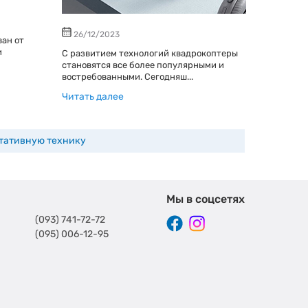
24/03/
26/12/2023
ван от
Приобрет
и
чтобы он
С развитием технологий квадрокоптеры
после пок
становятся все более популярными и
востребованными. Сегодняш...
Читать д
Читать далее
ртативную технику
Мы в соцсетях
(093) 741-72-72
(095) 006-12-95