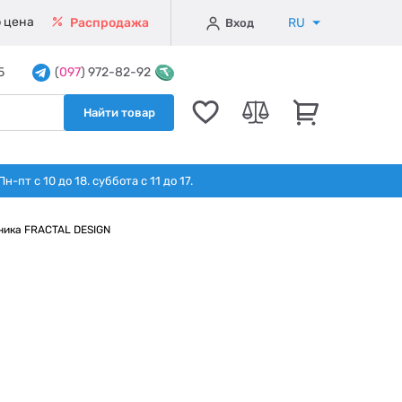
 цена
RU
Распродажа
Вход
5
(
097
) 972-82-92
Найти товар
т с 10 до 18. суббота с 11 до 17.
ника FRACTAL DESIGN