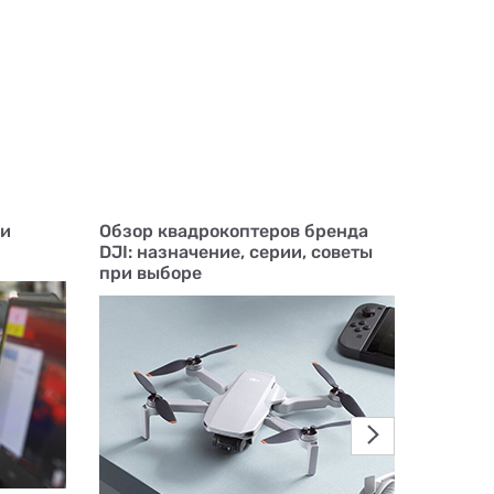
ри
Обзор квадрокоптеров бренда
Какой 
DJI: назначение, серии, советы
Asus и
при выборе