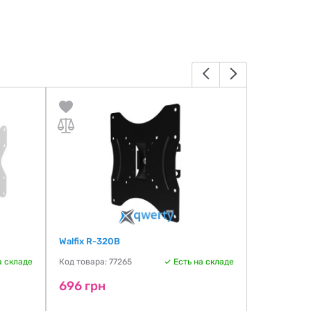
Walfix R-320B
SATELIT 32
а складе
Код товара: 77265
Есть на складе
Код товара:
696 грн
699 грн