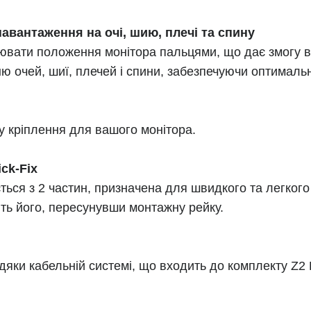
вантаження на очі, шию, плечі та спину
ювати положення монітора пальцями, що дає змогу в
ню очей, шиї, плечей і спини, забезпечуючи оптимал
 кріплення для вашого монітора.
ck-Fix
ься з 2 частин, призначена для швидкого та легкого
віть його, пересунувши монтажну рейку.
яки кабельній системі, що входить до комплекту Z2 P