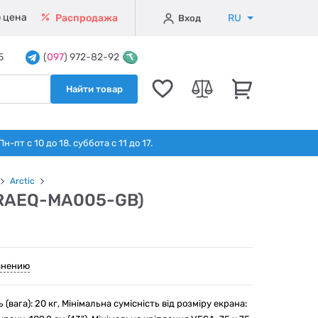
 цена
RU
Распродажа
Вход
5
(
097
) 972-82-92
Найти товар
т с 10 до 18. суббота с 11 до 17.
Arctic
ORAEQ-MA005-GB)
внению
вага): 20 кг, Мінімальна сумісність від розміру екрана: