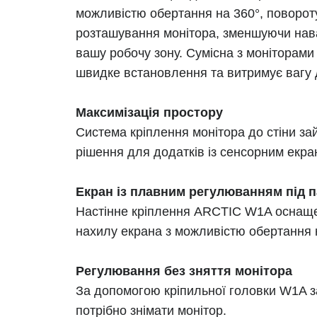
можливістю обертання на 360°, повороту 
розташування монітора, зменшуючи наван
вашу робочу зону. Сумісна з моніторами
швидке встановлення та витримує вагу д
Максимізація простору
Система кріплення монітора до стіни зай
рішення для додатків із сенсорним екра
Екран із плавним регулюванням під 
Настінне кріплення ARCTIC W1A оснаще
нахилу екрана з можливістю обертання на
Регулювання без зняття монітора
За допомогою кріпильної головки W1A за
потрібно знімати монітор.