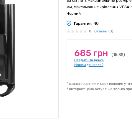
33 см (13"), Максимальний розмір ек
мм, Максимальне кріплення VESA: 10
Чорний
Гарантия:
NO
0
Отзывы
(0)
685 грн
(15.3$)
Следить за ценой
Нашли дешевле?
* характеристики и цвет изделия ут
* интернет цена актуальна только пр