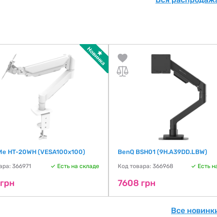
 Me HT-20WH (VESA100х100)
BenQ BSH01 (9H.A39DD.LBW)
ара: 366971
Есть на складе
Код товара: 366968
Есть н
 грн
7608 грн
Все новинк