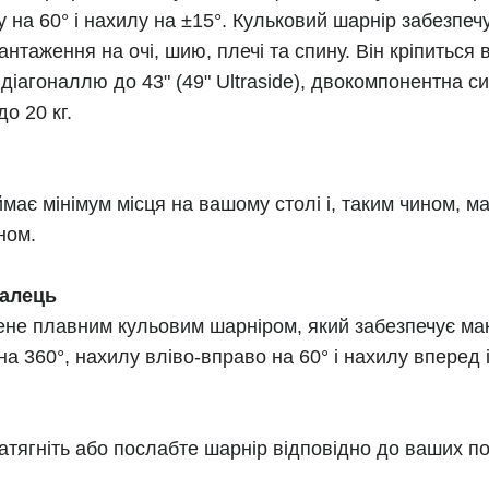
на 60° і нахилу на ±15°. Кульковий шарнір забезпечу
таження на очі, шию, плечі та спину. Він кріпиться 
 діагоналлю до 43" (49" Ultraside), двокомпонентна 
о 20 кг.
має мінімум місця на вашому столі і, таким чином, м
ном.
палець
не плавним кульовим шарніром, який забезпечує ма
 360°, нахилу вліво-вправо на 60° і нахилу вперед і
тягніть або послабте шарнір відповідно до ваших пот