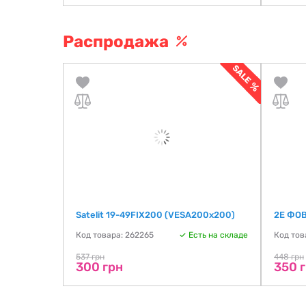
Распродажа
Satelit 19-49FIX200 (VESA200х200)
2E ФОВ
ть на складе
Код товара: 262265
Есть на складе
Код тов
537 грн
448 грн
300 грн
350 