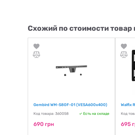
Схожий по стоимости товар 
Gembird WM-S80F-01 (VESA600х400)
Walfix 
ть на складе
Код товара: 360058
Есть на складе
Код тов
690 грн
695 