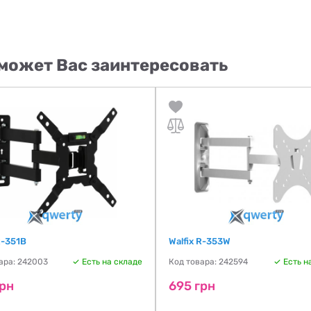
может Вас заинтересовать
R-351B
Walfix R-353W
ара: 242003
Есть на складе
Код товара: 242594
Есть н
грн
695 грн