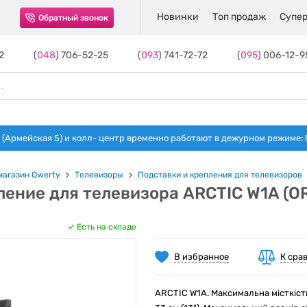
Новинки
Топ продаж
Супер
Обратный звонок
2
(
048
) 706-52-25
(
093
) 741-72-72
(
095
) 006-12-9
(Армейская 5) и колл- центр временно работают в дежурном режиме: Пн-п
магазин Qwerty
Телевизоры
Подставки и крепления для телевизоров
ление для телевизора ARCTIC W1A (
Есть на складе
В избранное
К сра
ARCTIC W1A. Максимальна місткість (