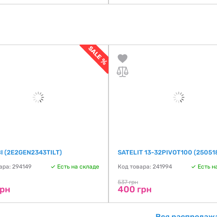
І (2E2GEN2343TILT)
SATELIT 13-32PIVOT100 (25051
ара: 294149
Есть на складе
Код товара: 241994
Есть н
537 грн
грн
400 грн
Вся распродажа