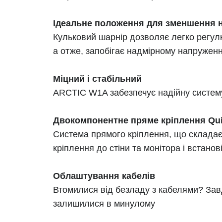
Ідеальне положення для зменшення на
Кульковий шарнір дозволяє легко регул
а отже, запобігає надмірному напружен
Міцний і стабільний
ARCTIC W1A забезпечує надійну систему
Двокомпонентне пряме кріплення Qui
Система прямого кріплення, що складаєт
кріплення до стіни та монітора і встано
Облаштування кабелів
Втомилися від безладу з кабелями? Завд
залишилися в минулому