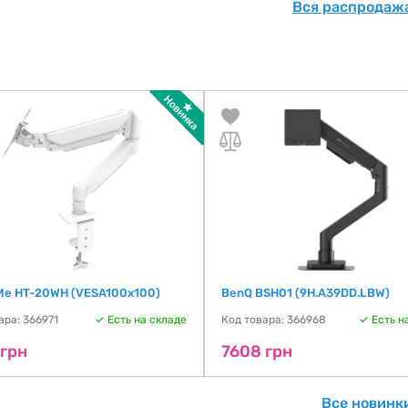
Вся распродажа
 Me HT-20WH (VESA100х100)
BenQ BSH01 (9H.A39DD.LBW)
ара: 366971
Есть на складе
Код товара: 366968
Есть н
 грн
7608 грн
Все новинк