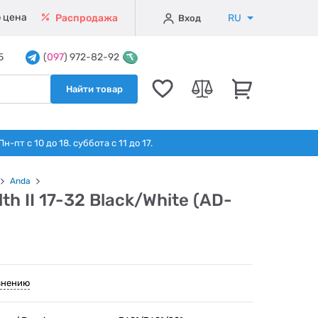
 цена
RU
Распродажа
Вход
5
(
097
) 972-82-92
Найти товар
т с 10 до 18. суббота с 11 до 17.
Anda
h II 17-32 Black/White (AD-
внению