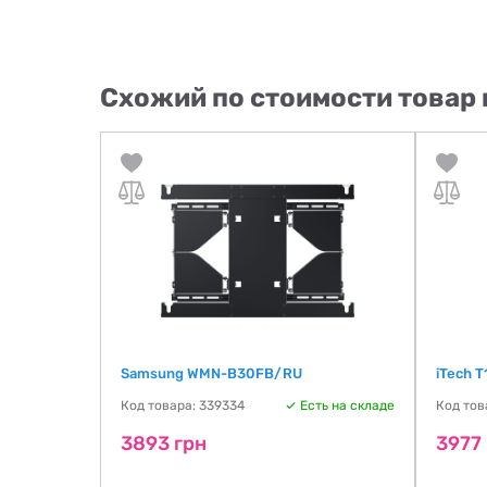
Схожий по стоимости товар 
040)
Samsung WMN-B30FB/RU
iTech T
ть на складе
Код товара: 339334
Есть на складе
Код тов
3893 грн
3977