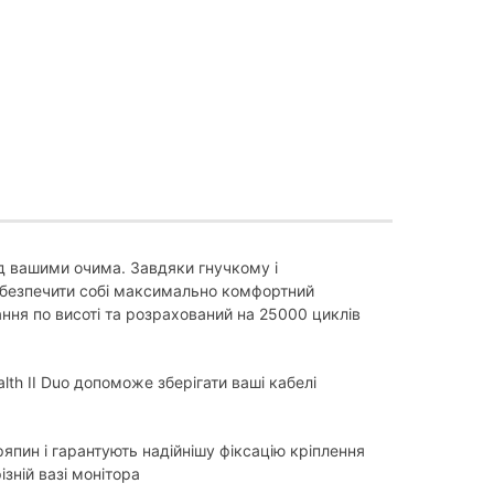
ед вашими очима. Завдяки гнучкому і
абезпечити собі максимально комфортний
вання по висоті та розрахований на 25000 циклів
th II Duo допоможе зберігати ваші кабелі
япин і гарантують надійнішу фіксацію кріплення
зній вазі монітора