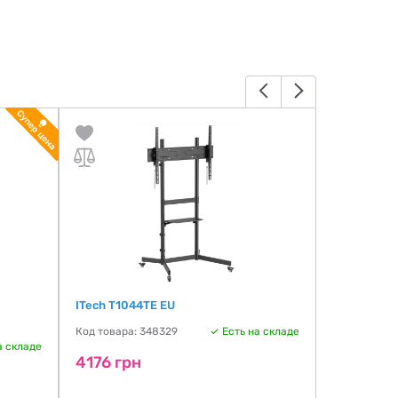
ITech T1044TE EU
VOGELS TV
Код товара: 348329
Есть на складе
Код товара:
а складе
4176 грн
4199 гр