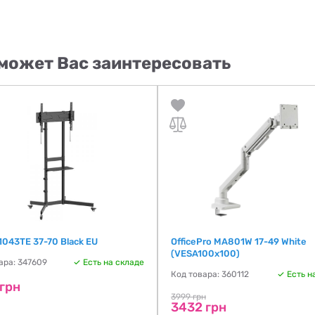
может Вас заинтересовать
1043TE 37-70 Black EU
OfficePro MA801W 17-49 White
(VESA100х100)
ара: 347609
Есть на складе
Код товара: 360112
Есть н
 грн
3999 грн
3432 грн