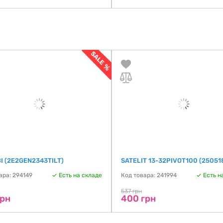
І (2E2GEN2343TILT)
SATELIT 13-32PIVOT100 (25051
ара: 294149
Есть на складе
Код товара: 241994
Есть н
537 грн
грн
400 грн