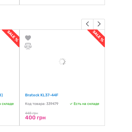
8)
Brateck KL37-44F
SATELIT 19
а складе
Код товара: 339479
Есть на складе
Код товара:
448 грн
492 грн
400 грн
400 грн