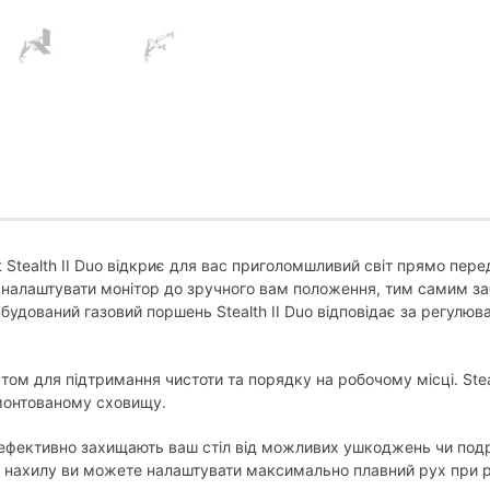
t Stealth II Duo відкриє для вас приголомшливий світ прямо пер
налаштувати монітор до зручного вам положення, тим самим з
 Вбудований газовий поршень Stealth II Duo відповідає за регулю
ом для підтримання чистоти та порядку на робочому місці. Steal
монтованому сховищу.
я ефективно захищають ваш стіл від можливих ушкоджень чи подр
 нахилу ви можете налаштувати максимально плавний рух при рі