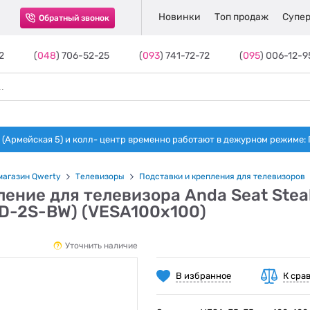
Новинки
Топ продаж
Супер
Обратный звонок
2
(
048
) 706-52-25
(
093
) 741-72-72
(
095
) 006-12-9
(Армейская 5) и колл- центр временно работают в дежурном режиме: Пн-п
магазин Qwerty
Телевизоры
Подставки и крепления для телевизоров
ение для телевизора Anda Seat Stealt
D-2S-BW) (VESA100х100)
Уточнить наличие
В избранное
К сра