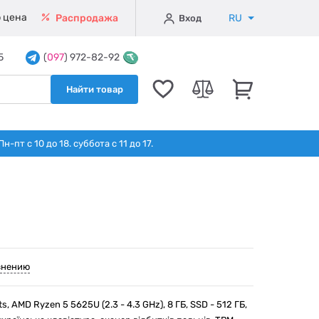
 цена
RU
Распродажа
Вход
5
(
097
) 972-82-92
Найти товар
т с 10 до 18. суббота с 11 до 17.
внению
ts, AMD Ryzen 5 5625U (2.3 - 4.3 GHz), 8 ГБ, SSD - 512 ГБ,