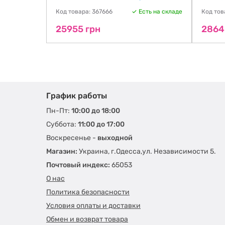
ть на складе
Код товара: 367666
Есть на складе
Код тов
25955 грн
2864
График работы
Пн-Пт:
10:00 до 18:00
Суббота:
11:00 до 17:00
Воскресенье -
выходной
Магазин:
Украина, г.Одесса,ул. Независимости 5.
Почтовый индекс:
65053
О нас
Политика безопасности
Условия оплаты и доставки
Обмен и возврат товара