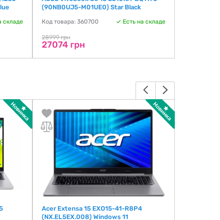
lue
(90NB0UJ5-M01UE0) Star Black
(NX.EL5EX.
а складе
Код товара: 360700
Есть на складе
Код товара:
29088 г
28999 грн
27074 грн
5
Acer Extensa 15 EXO15-41-R8P4
ASUS VivoB
(NX.EL5EX.008) Windows 11
(R1502VA-