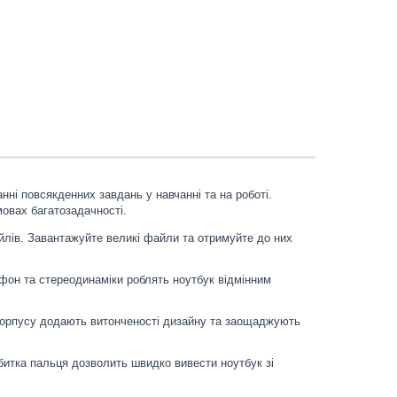
нні повсякденних завдань у навчанні та на роботі.
мовах багатозадачності.
йлів. Завантажуйте великі файли та отримуйте до них
офон та стереодинаміки роблять ноутбук відмінним
и корпусу додають витонченості дизайну та заощаджують
итка пальця дозволить швидко вивести ноутбук зі