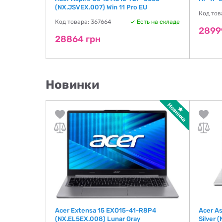
(NX.JSVEX.007) Win 11 Pro EU
ть на складе
Код тов
Код товара: 367664
Есть на складе
2899
28864 грн
Новинки
026)
Acer Extensa 15 EXO15-41-R8P4
Acer A
(NX.EL5EX.008) Lunar Gray
Silver 