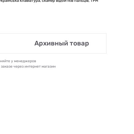
українська клавіатура, сканер відбитків пальців, TPM
Архивный товар
очняйте у менеджеров
и заказе через интернет магазин