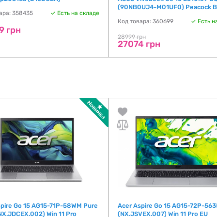
(90NB0UJ4-M01UF0) Peacock B
ара: 358435
Есть на складе
Код товара: 360699
Есть н
9 грн
28999 грн
27074 грн
spire Go 15 AG15-71P-58WM Pure
Acer Aspire Go 15 AG15-72P-563
(NX.JDCEX.002) Win 11 Pro
(NX.JSVEX.007) Win 11 Pro EU