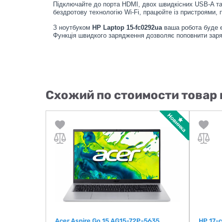
Підключайте до порта HDMI, двох швидкісних USB-A та 
бездротову технологію Wi-Fi, працюйте із пристроями, п
З ноутбуком
HP Laptop 15-fc0292ua
ваша робота буде е
Функція швидкого зарядження дозволяє поповнити заря
Схожий по стоимости товар 
6512S)
Acer Aspire Go 15 AG15-72P-5635
HP 17-