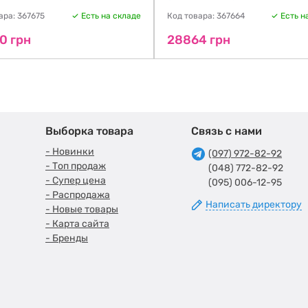
ара: 367675
Есть на складе
Код товара: 367664
Есть н
0 грн
28864 грн
Выборка товара
Связь с нами
- Новинки
(097) 972-82-92
- Топ продаж
(048) 772-82-92
- Супер цена
(095) 006-12-95
- Распродажа
Написать директору
- Новые товары
- Карта сайта
- Бренды