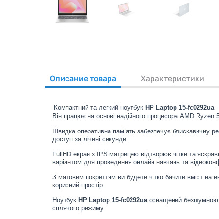
Описание товара
Характеристики
Компактний та легкий ноутбук
HP Laptop 15-fc0292ua
Він працює на основі надійного процесора AMD Ryzen 5,
Швидка оперативна пам’ять забезпечує блискавичну реа
доступ за лічені секунди.
FullHD екран з IPS матрицею відтворює чітке та яскра
варіантом для проведення онлайн навчань та відеокон
З матовим покриттям ви будете чітко бачити вміст на 
корисний простір.
Ноутбук
HP Laptop 15-fc0292ua
оснащений безшумною к
сплячого режиму.