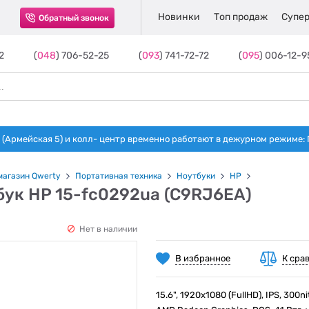
Новинки
Топ продаж
Супер
Обратный звонок
2
(
048
) 706-52-25
(
093
) 741-72-72
(
095
) 006-12-9
(Армейская 5) и колл- центр временно работают в дежурном режиме: Пн-п
магазин Qwerty
Портативная техника
Ноутбуки
HP
бук HP 15-fc0292ua (C9RJ6EA)
Нет в наличии
В избранное
К сра
15.6", 1920х1080 (FullHD), IPS, 300ni