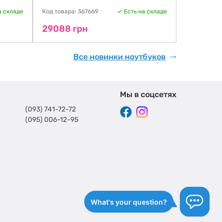
а складе
Код товара: 367669
Есть на складе
Код товара:
29088 грн
33578 г
Все новинки ноутбуков
Мы в соцсетях
(093) 741-72-72
(095) 006-12-95