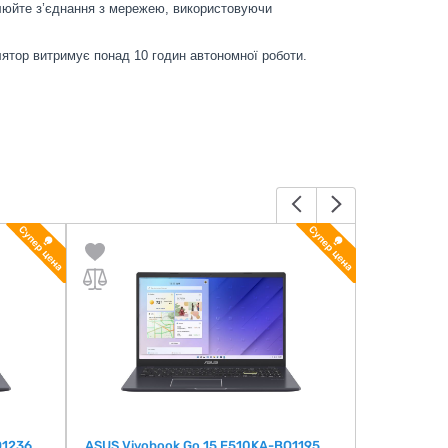
влюйте з’єднання з мережею, використовуючи
лятор витримує понад 10 годин автономної роботи.
Q1236
ASUS Vivobook Go 15 E510KA-BQ1195
Acer Exten