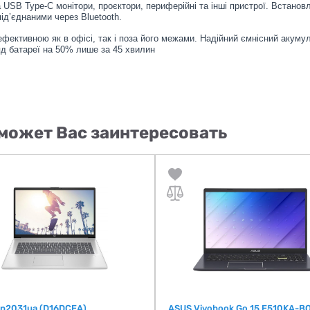
USB Type-C монітори, проєктори, периферійні та інші пристрої. Встано
ід’єднаними через Bluetooth.
фективною як в офісі, так і поза його межами. Надійний ємнісний акуму
д батареї на 50% лише за 45 хвилин
может Вас заинтересовать
cp2031ua (D16DCEA)
ASUS Vivobook Go 15 E510KA-B